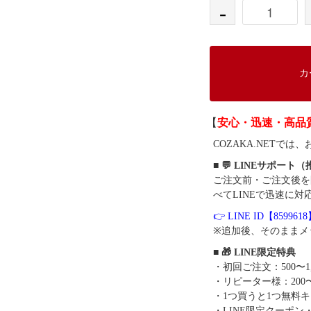
-
カ
【
安心・迅速・高品
COZAKA.NET
■ 💬 LINEサポート
ご注文前・ご注文後を
べてLINEで迅速に対
👉 LINE ID【859961
※追加後、そのままメ
■ 🎁 LINE限定特典
・初回ご注文：500〜1
・リピーター様：200〜
・1つ買うと1つ無料
・LINE限定クーポン