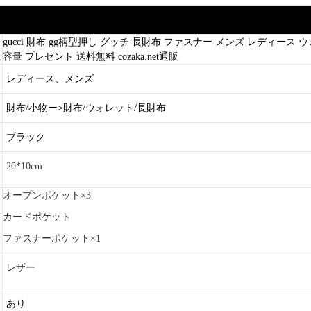
gucci 財布 gg柄型押し グッチ 長財布 ファスナー メンズ レディース 
容量 プレゼント 送料無料 cozaka.net通販
レディース、メンズ
財布/小物ー>財布/ウォレット/長財布
ブラック
20*10cm
オープンポケット×3
カードポケット
ファスナーポケット×1
レザー
あり