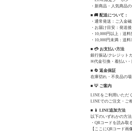
・新商品・人気商品の
■ 🚚 配送について：
・通常発送：ご入金確
・お届け目安：発送後7
・10,000円以上：
・10,000円未満：送料1
■ 💳 お支払い方法
銀行振込/クレジットカー
※代金引換・着払い・
■ 🔄 返金保証
在庫切れ・不良品の場
■ 💡 ご案内
LINEをご利用いた
LINEでのご注文・
■ 📱 LINE追加方法
以下のいずれかの方法
・QRコードを読み取
【ここにQRコード画