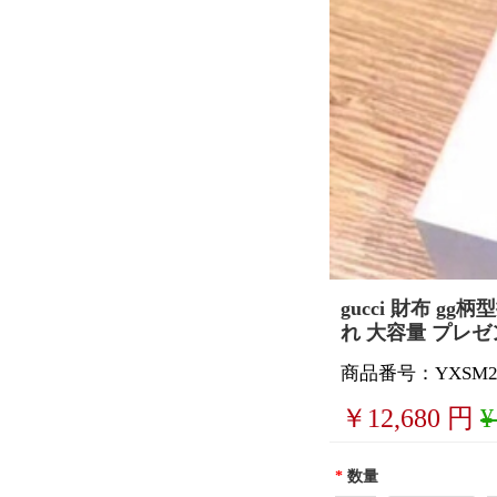
gucci 財布 
れ 大容量 プレゼ
商品番号：YXSM2
￥
12,680
円
¥
*
数量