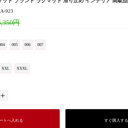
マット ブランド ラグマット 滑り止め インテリア 高級品
-923
6,350円
004
005
006
007
XXL
XXXL
+
ートへ入れる
すぐ購入す