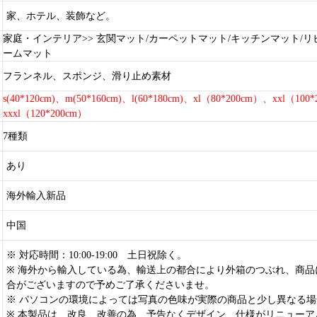
家、ホテル、装飾など。
家庭・インテリア>> 玄関マット/カーペットマット/キッチンマット/リ
ームマット
フランネル、スポンジ、滑り止め素材
s(40*120cm)、m(50*160cm)、l(60*180cm)、xl（80*200cm）、xxl（100
xxxl（120*200cm）
7種類
あり
海外輸入新品
中国
※ 対応時間：10:00-19:00 土日祝除く。
※ 海外から輸入している為、輸送上の都合により外箱のつぶれ、商品
合がございますので予めご了承くださいませ。
※ パソコンの環境によっては写真の色味が実際の商品と少し異なる
※ 本製品は、改良、改善の為、予告なくデザイン、仕様がリニューア