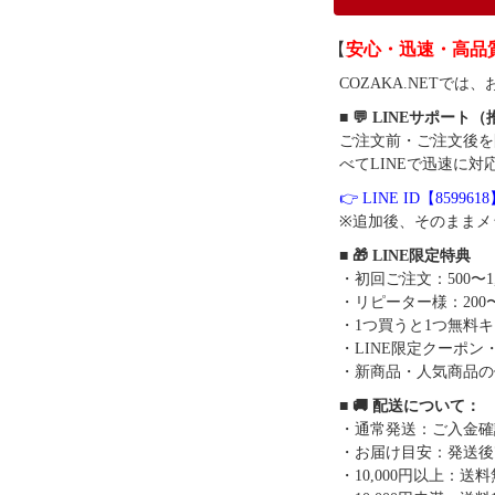
【
安心・迅速・高品
COZAKA.NET
■ 💬 LINEサポート
ご注文前・ご注文後を
べてLINEで迅速に対
👉 LINE ID【859961
※追加後、そのままメ
■ 🎁 LINE限定特典
・初回ご注文：500〜1
・リピーター様：200〜
・1つ買うと1つ無料
・LINE限定クーポン
・新商品・人気商品の
■ 🚚 配送について：
・通常発送：ご入金確
・お届け目安：発送後7
・10,000円以上：