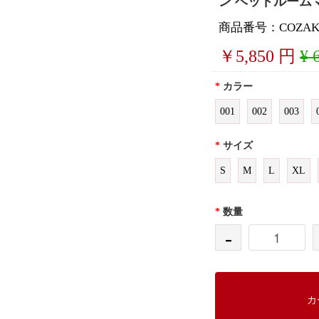
ン ベッドルーム
商品番号：COZAKA
￥
5,850
円
¥ 
*
カラー
001
002
003
*
サイズ
S
M
L
XL
*
数量
-
カ