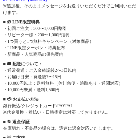
※追加後、そのままメッセージをお送りいただくだけでご利用いただ
けます。
■ 🎁 LINE限定特典
・初回ご注文：500〜1,000円割引
・リピーター様：200〜1,000円割引
・1つ買うと1つ無料キャンペーン（対象商品）
・LINE限定クーポン・特典配布
・新商品・人気商品の優先案内
■ 🚚 配送について：
・通常発送：ご入金確認後2〜3日以内
・お届け目安：発送後7〜15日
・10,000円以上：送料無料（佐川急便・追跡あり・通関対応）
・10,000円未満：送料1,500円
■ 💳 お支払い方法
銀行振込/クレジットカード/PAYPAL
※代金引換・着払い・日時指定は対応しておりません。
■ 🔄 返金保証
在庫切れ・不良品の場合は、迅速に返金対応いたします。
■ 💡 ご案内