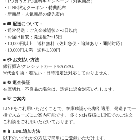
・1つ買うと1つ無料キャンペーン（対象商品）
・LINE限定クーポン・特典配布
・新商品・人気商品の優先案内
■ 🚚 配送について：
・通常発送：ご入金確認後2〜3日以内
・お届け目安：発送後7〜15日
・10,000円以上：送料無料（佐川急便・追跡あり・通関対応）
・10,000円未満：送料1,500円
■ 💳 お支払い方法
銀行振込/クレジットカード/PAYPAL
※代金引換・着払い・日時指定は対応しておりません。
■ 🔄 返金保証
在庫切れ・不良品の場合は、迅速に返金対応いたします。
■ 💡 ご案内
LINEをご利用いただくことで、在庫確認から割引適用、発送まで一
括でスムーズにご案内可能です。 多くのお客様にLINEでのご注文・
ご相談をご利用いただいております。
■ 📱 LINE追加方法
以下のいずれかの方法で簡単にご登録いただけます。