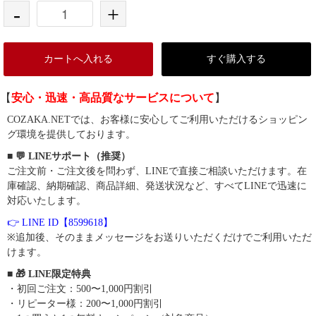
-
+
カートへ入れる
すぐ購入する
【
安心・迅速・高品質なサービスについて
】
COZAKA.NETでは、お客様に安心してご利用いただけるショッピン
グ環境を提供しております。
■ 💬 LINEサポート（推奨）
ご注文前・ご注文後を問わず、LINEで直接ご相談いただけます。在
庫確認、納期確認、商品詳細、発送状況など、すべてLINEで迅速に
対応いたします。
👉 LINE ID【8599618】
※追加後、そのままメッセージをお送りいただくだけでご利用いただ
けます。
■ 🎁 LINE限定特典
・初回ご注文：500〜1,000円割引
・リピーター様：200〜1,000円割引