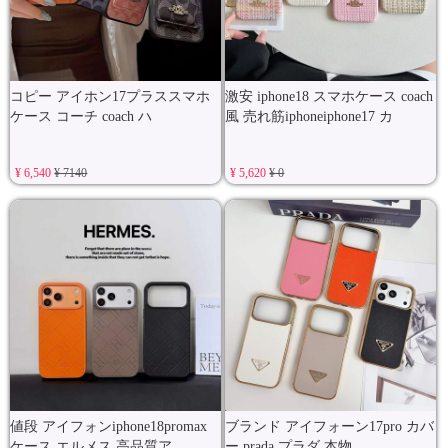
コピー アイホン17プラススマホ
激安 iphone18 スマホケース coach
ケース コーチ coach ハ
風 売れ筋iphoneiphone17 カ
¥ 6,540
¥ 7140
¥ 5,620
¥ 0
値段 アイフォンiphone18promax
ブランド アイフォーン17pro カバ
ケース エルメス 高品質ア
ー prada プラダ 本物