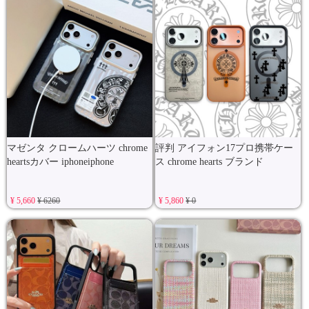
マゼンタ クロームハーツ chrome
評判 アイフォン17プロ携帯ケー
heartsカバー iphoneiphone
ス chrome hearts ブランド
¥ 5,660
¥ 6260
¥ 5,860
¥ 0