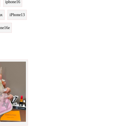
iphone16
ax
iPhone13
one16e