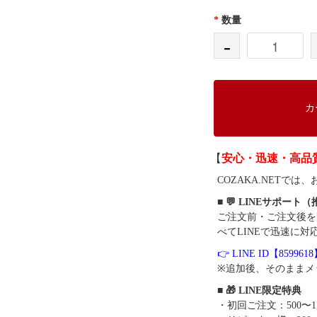
*
数量
-
カ
【
安心・迅速・高品
COZAKA.NET
■ 💬 LINEサポート
ご注文前・ご注文後を
べてLINEで迅速に対
👉 LINE ID【859961
※追加後、そのままメ
■ 🎁 LINE限定特典
・初回ご注文：500〜1