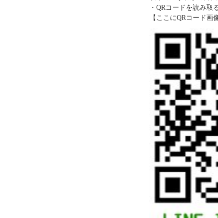
・QRコードを読み取
【ここにQRコード画