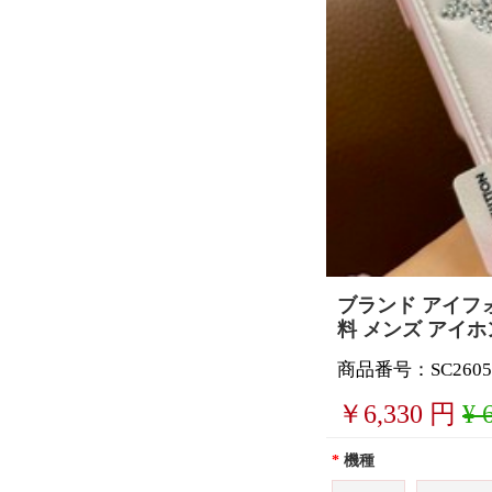
ブランド アイフォ
料 メンズ アイホ
商品番号：SC2605
￥
6,330
円
¥ 
*
機種