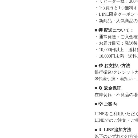
・リピーター様：200〜
・1つ買うと1つ無料
・LINE限定クーポン
・新商品・人気商品の
■ 🚚 配送について：
・通常発送：ご入金確
・お届け目安：発送後7
・10,000円以上：
・10,000円未満：送料1
■ 💳 お支払い方法
銀行振込/クレジットカー
※代金引換・着払い・
■ 🔄 返金保証
在庫切れ・不良品の場
■ 💡 ご案内
LINEをご利用いた
LINEでのご注文・
■ 📱 LINE追加方法
以下のいずれかの方法