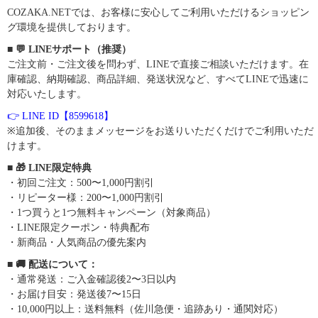
COZAKA.NETでは、お客様に安心してご利用いただけるショッピン
グ環境を提供しております。
■ 💬 LINEサポート（推奨）
ご注文前・ご注文後を問わず、LINEで直接ご相談いただけます。在
庫確認、納期確認、商品詳細、発送状況など、すべてLINEで迅速に
対応いたします。
👉 LINE ID【8599618】
※追加後、そのままメッセージをお送りいただくだけでご利用いただ
けます。
■ 🎁 LINE限定特典
・初回ご注文：500〜1,000円割引
・リピーター様：200〜1,000円割引
・1つ買うと1つ無料キャンペーン（対象商品）
・LINE限定クーポン・特典配布
・新商品・人気商品の優先案内
■ 🚚 配送について：
・通常発送：ご入金確認後2〜3日以内
・お届け目安：発送後7〜15日
・10,000円以上：送料無料（佐川急便・追跡あり・通関対応）