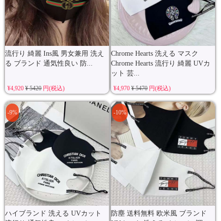
流行り 綺麗 Ins風 男女兼用 洗え
Chrome Hearts 洗える マスク
る ブランド 通気性良い 防...
Chrome Hearts 流行り 綺麗 UVカ
ット 芸...
¥4,920
¥ 5420
円(税込)
¥4,970
¥ 5470
円(税込)
-9%
-10%
ハイブランド 洗える UVカット
防塵 送料無料 欧米風 ブランド