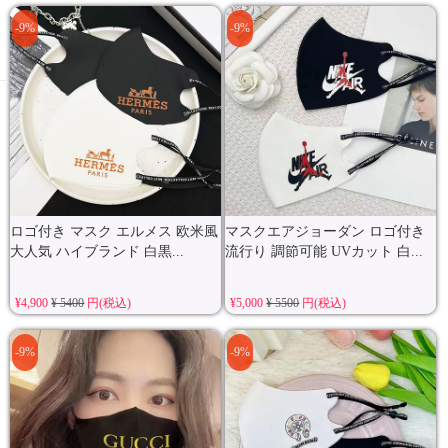
-9%
-9%
ロゴ付き マスク エルメス 欧米風
マスクエアジョーダン ロゴ付き
大人気 ハイブランド 白黒...
流行り 調節可能 UVカット 白...
¥4,900
¥ 5400
円(税込)
¥5,000
¥ 5500
円(税込)
-9%
-9%