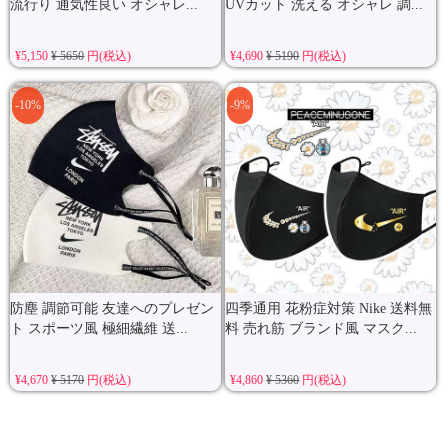
流行り 通気性良い オシャレ...
UVカット 洗える オシャレ 調...
¥5,150
¥ 5650
円(税込)
¥4,690
¥ 5190
円(税込)
-10%
-9%
防塵 調節可能 友達へのプレゼン
四季通用 花粉症対策 Nike 送料無
ト スポーツ風 極細繊維 送...
料 売れ筋 ブランド風 マスク...
¥4,670
¥ 5170
円(税込)
¥4,860
¥ 5360
円(税込)