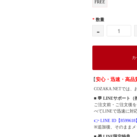
FREE
*
数量
-
カ
【
安心・迅速・高品
COZAKA.NET
■ 💬 LINEサポート
ご注文前・ご注文後を
べてLINEで迅速に対
👉 LINE ID【859961
※追加後、そのままメ
■ 🎁 LINE限定特典