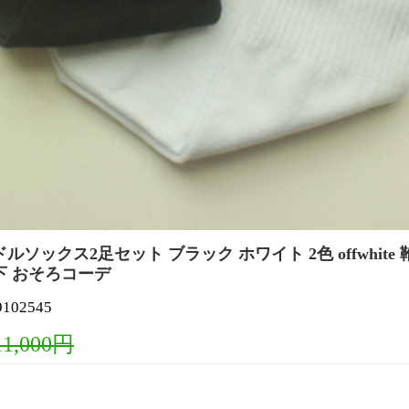
ルソックス2足セット ブラック ホワイト 2色 offwhite
下 おそろコーデ
02545
11,000円