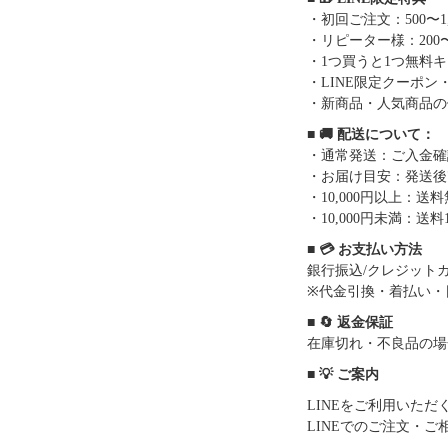
・初回ご注文：500〜1
・リピーター様：200〜
・1つ買うと1つ無料
・LINE限定クーポン
・新商品・人気商品の
■ 🚚 配送について：
・通常発送：ご入金確
・お届け目安：発送後7
・10,000円以上：
・10,000円未満：送料1
■ 💳 お支払い方法
銀行振込/クレジットカー
※代金引換・着払い・
■ 🔄 返金保証
在庫切れ・不良品の場
■ 💡 ご案内
LINEをご利用いた
LINEでのご注文・