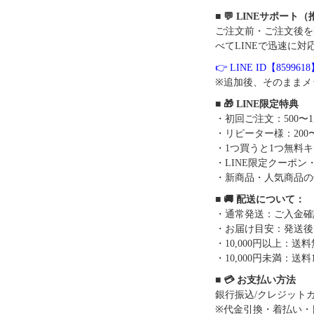
■ 💬 LINEサポート
ご注文前・ご注文後を
べてLINEで迅速に対
👉 LINE ID【859961
※追加後、そのままメ
■ 🎁 LINE限定特典
・初回ご注文：500〜1
・リピーター様：200〜
・1つ買うと1つ無料
・LINE限定クーポン
・新商品・人気商品の
■ 🚚 配送について：
・通常発送：ご入金確
・お届け目安：発送後7
・10,000円以上：
・10,000円未満：送料1
■ 💳 お支払い方法
銀行振込/クレジットカー
※代金引換・着払い・