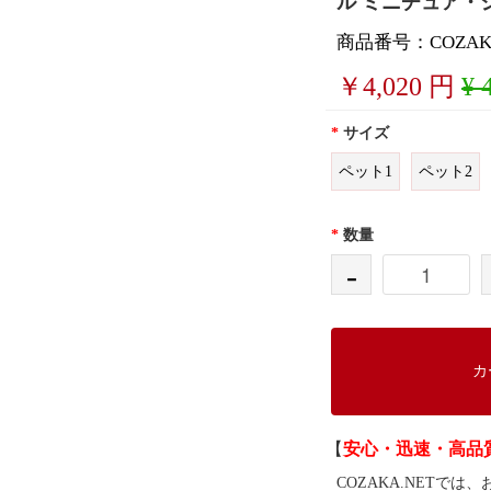
ル ミニチュア・
商品番号：COZAKA
￥
4,020
円
¥ 
*
サイズ
ペット1
ペット2
*
数量
-
カ
【
安心・迅速・高品
COZAKA.NET