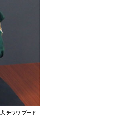
型犬 チワワ プード