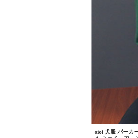
oioi 犬服 パ