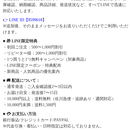
庫確認、納期確認、商品詳細、発送状況など、すべてLINEで迅速に
対応いたします。
👉 LINE ID【8599618】
※追加後、そのままメッセージをお送りいただくだけでご利用いただ
けます。
■ 🎁 LINE限定特典
・初回ご注文：500〜1,000円割引
・リピーター様：200〜1,000円割引
・1つ買うと1つ無料キャンペーン（対象商品）
・LINE限定クーポン・特典配布
・新商品・人気商品の優先案内
■ 🚚 配送について：
・通常発送：ご入金確認後2〜3日以内
・お届け目安：発送後7〜15日
・10,000円以上：送料無料（佐川急便・追跡あり・通関対応）
・10,000円未満：送料1,500円
■ 💳 お支払い方法
銀行振込/クレジットカード/PAYPAL
※代金引換・着払い・日時指定は対応しておりません。