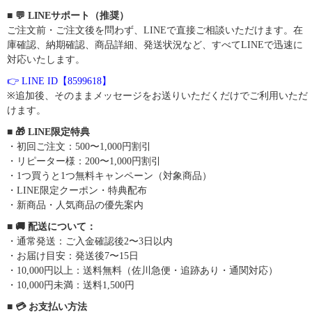
■ 💬 LINEサポート（推奨）
ご注文前・ご注文後を問わず、LINEで直接ご相談いただけます。在
庫確認、納期確認、商品詳細、発送状況など、すべてLINEで迅速に
対応いたします。
👉 LINE ID【8599618】
※追加後、そのままメッセージをお送りいただくだけでご利用いただ
けます。
■ 🎁 LINE限定特典
・初回ご注文：500〜1,000円割引
・リピーター様：200〜1,000円割引
・1つ買うと1つ無料キャンペーン（対象商品）
・LINE限定クーポン・特典配布
・新商品・人気商品の優先案内
■ 🚚 配送について：
・通常発送：ご入金確認後2〜3日以内
・お届け目安：発送後7〜15日
・10,000円以上：送料無料（佐川急便・追跡あり・通関対応）
・10,000円未満：送料1,500円
■ 💳 お支払い方法