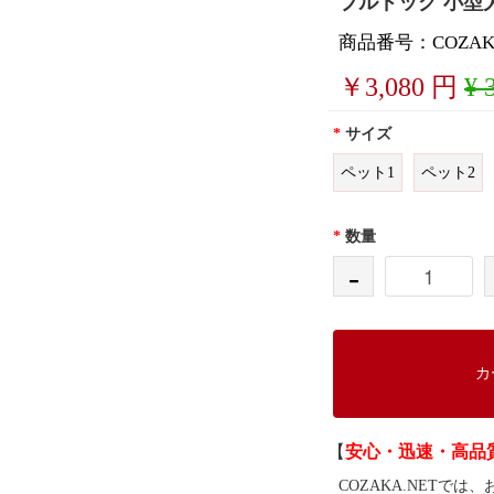
ブルドッグ 小型犬
商品番号：COZAKA
￥
3,080
円
¥ 
*
サイズ
ペット1
ペット2
*
数量
-
カ
【
安心・迅速・高品
COZAKA.NET