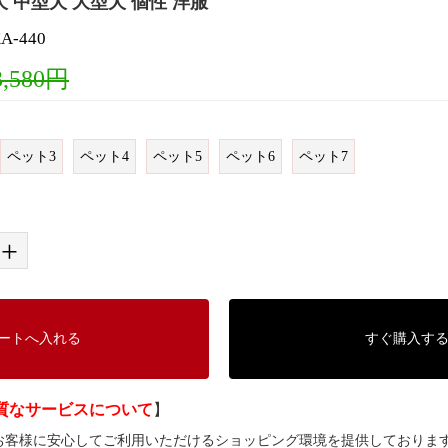
 中型犬 大型犬 個性 洋服
-440
3,580円
ペット3
ペット4
ペット5
ペット6
ペット7
+
ートへ入れる
すぐ購入す
質なサービスについて
】
では、お客様に安心してご利用いただけるショッピング環境を提供しておりま