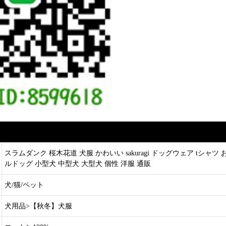
スラムダンク 桜木花道 犬服 かわいい sakuragi ドッグウェア tシャ
ルドッグ 小型犬 中型犬 大型犬 個性 洋服 通販
犬/猫/ペット
犬用品>【秋冬】犬服