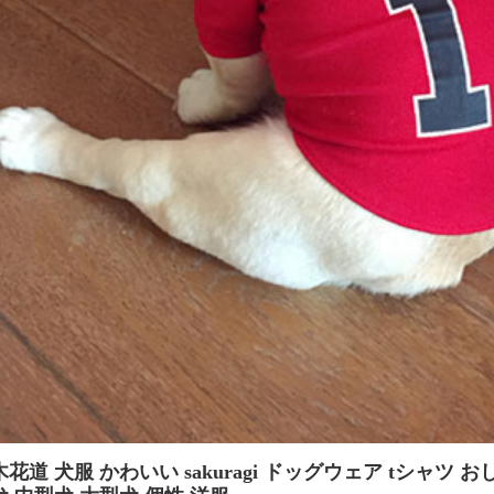
花道 犬服 かわいい sakuragi ドッグウェア tシャツ 