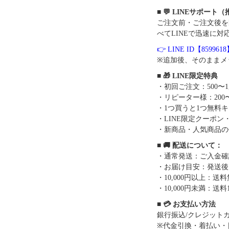
■ 💬 LINEサポート
ご注文前・ご注文後を
べてLINEで迅速に対
👉 LINE ID【859961
※追加後、そのままメ
■ 🎁 LINE限定特典
・初回ご注文：500〜1
・リピーター様：200〜
・1つ買うと1つ無料
・LINE限定クーポン
・新商品・人気商品の
■ 🚚 配送について：
・通常発送：ご入金確
・お届け目安：発送後7
・10,000円以上：
・10,000円未満：送料1
■ 💳 お支払い方法
銀行振込/クレジットカー
※代金引換・着払い・