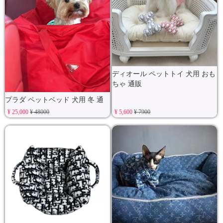
ディオール ペットトイ 犬用 おも
ちゃ 通販
プラダ ペットベッド 犬用 冬 通
販
¥ 25,000
¥ 48000
¥ 5,600
¥ 7900