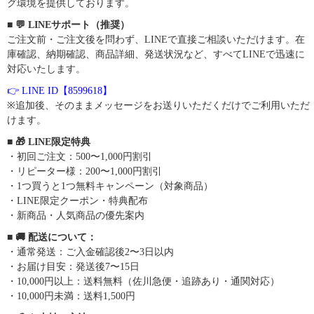
グ環境を提供しております。
■ 💬 LINEサポート（推奨）
ご注文前・ご注文後を問わず、LINEで直接ご相談いただけます。在
庫確認、納期確認、商品詳細、発送状況など、すべてLINEで迅速に
対応いたします。
👉 LINE ID【8599618】
※追加後、そのままメッセージをお送りいただくだけでご利用いただ
けます。
■ 🎁 LINE限定特典
・初回ご注文：500〜1,000円割引
・リピーター様：200〜1,000円割引
・1つ買うと1つ無料キャンペーン（対象商品）
・LINE限定クーポン・特典配布
・新商品・人気商品の優先案内
■ 🚚 配送について：
・通常発送：ご入金確認後2〜3日以内
・お届け目安：発送後7〜15日
・10,000円以上：送料無料（佐川急便・追跡あり・通関対応）
・10,000円未満：送料1,500円