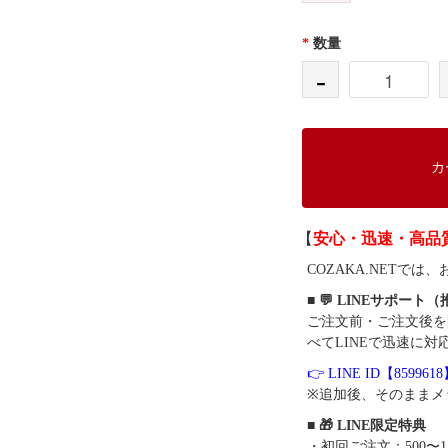
*
数量
-
カ
【
安心・迅速・高品
COZAKA.NET
■ 💬 LINEサポート
ご注文前・ご注文後を
べてLINEで迅速に対
👉 LINE ID【859961
※追加後、そのままメ
■ 🎁 LINE限定特典
・初回ご注文：500〜1