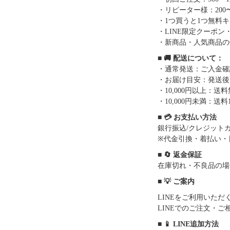
・リピーター様：200〜
・1つ買うと1つ無料
・LINE限定クーポン
・新商品・人気商品の
■ 🚚 配送について：
・通常発送：ご入金確
・お届け目安：発送後7
・10,000円以上：
・10,000円未満：送料1
■ 💳 お支払い方法
銀行振込/クレジットカー
※代金引換・着払い・
■ 🔄 返金保証
在庫切れ・不良品の場
■ 💡 ご案内
LINEをご利用いた
LINEでのご注文・
■ 📱 LINE追加方法