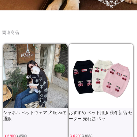
関連商品
シャネル ペットウェア 犬服 秋冬
おすすめ ペット用服 秋冬新品 セ
通販
ーター 売れ筋 ペッ
¥ 6,900
¥ 8500
¥ 6,200
¥ 8850