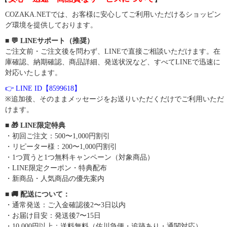
COZAKA.NETでは、お客様に安心してご利用いただけるショッピン
グ環境を提供しております。
■ 💬 LINEサポート（推奨）
ご注文前・ご注文後を問わず、LINEで直接ご相談いただけます。在
庫確認、納期確認、商品詳細、発送状況など、すべてLINEで迅速に
対応いたします。
👉 LINE ID【8599618】
※追加後、そのままメッセージをお送りいただくだけでご利用いただ
けます。
■ 🎁 LINE限定特典
・初回ご注文：500〜1,000円割引
・リピーター様：200〜1,000円割引
・1つ買うと1つ無料キャンペーン（対象商品）
・LINE限定クーポン・特典配布
・新商品・人気商品の優先案内
■ 🚚 配送について：
・通常発送：ご入金確認後2〜3日以内
・お届け目安：発送後7〜15日
・10,000円以上：送料無料（佐川急便・追跡あり・通関対応）