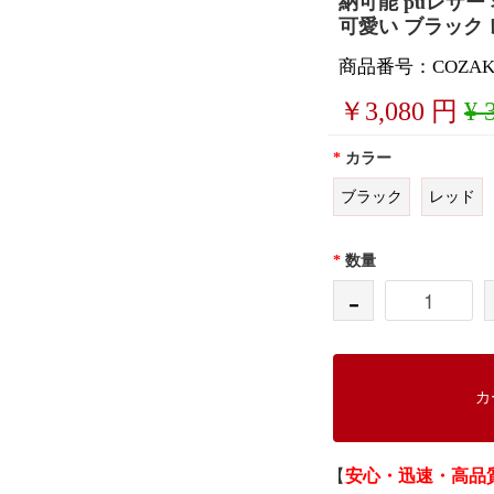
納可能 puレザー
可愛い ブラック
商品番号：COZAKA
￥
3,080
円
¥ 
*
カラー
ブラック
レッド
*
数量
-
カ
【
安心・迅速・高品