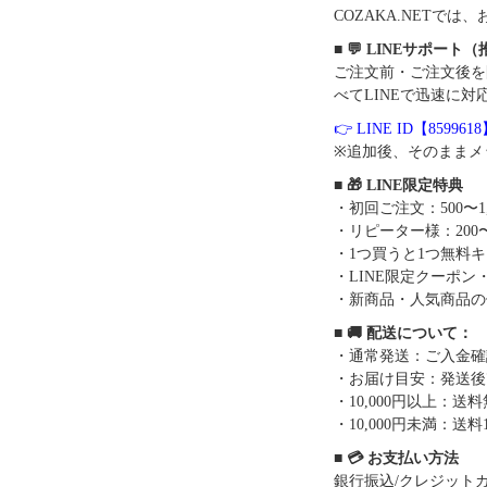
COZAKA.NET
■ 💬 LINEサポート
ご注文前・ご注文後を
べてLINEで迅速に対
👉 LINE ID【859961
※追加後、そのままメ
■ 🎁 LINE限定特典
・初回ご注文：500〜1
・リピーター様：200〜
・1つ買うと1つ無料
・LINE限定クーポン
・新商品・人気商品の
■ 🚚 配送について：
・通常発送：ご入金確
・お届け目安：発送後7
・10,000円以上：
・10,000円未満：送料1
■ 💳 お支払い方法
銀行振込/クレジットカー