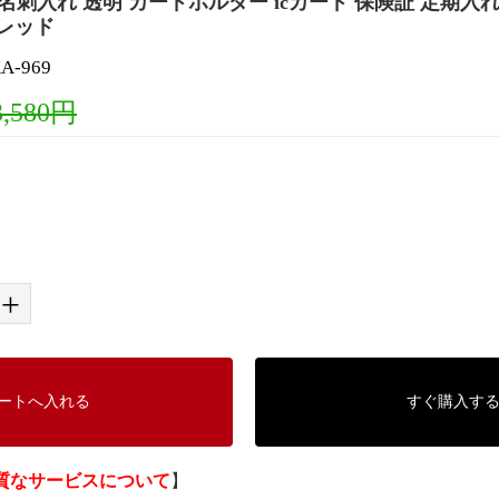
 名刺入れ 透明 カードホルダー icカード 保険証 定期入
 レッド
-969
3,580円
+
ートへ入れる
すぐ購入す
質なサービスについて
】