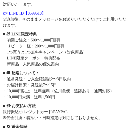
対応いたします。
👉 LINE ID【8599618】
※追加後、そのままメッセージをお送りいただくだけでご利用いただ
けます。
■ 🎁 LINE限定特典
・初回ご注文：500〜1,000円割引
・リピーター様：200〜1,000円割引
・1つ買うと1つ無料キャンペーン（対象商品）
・LINE限定クーポン・特典配布
・新商品・人気商品の優先案内
■ 🚚 配送について：
・通常発送：ご入金確認後2〜3日以内
・お届け目安：発送後7〜15日
・10,000円以上：送料無料（佐川急便・追跡あり・通関対応）
・10,000円未満：送料1,500円
■ 💳 お支払い方法
銀行振込/クレジットカード/PAYPAL
※代金引換・着払い・日時指定は対応しておりません。
■ 🔄 返金保証