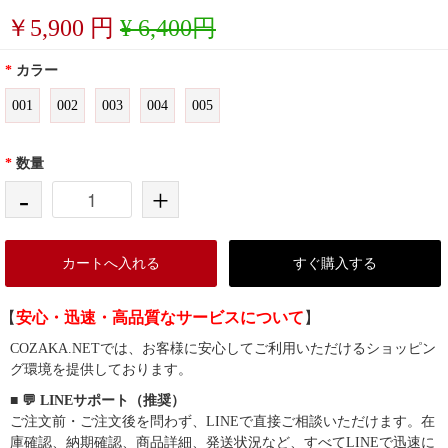
￥
5,900
円
¥ 6,400円
*
カラー
001
002
003
004
005
*
数量
-
+
カートへ入れる
すぐ購入する
【
安心・迅速・高品質なサービスについて
】
COZAKA.NETでは、お客様に安心してご利用いただけるショッピン
グ環境を提供しております。
■ 💬 LINEサポート（推奨）
ご注文前・ご注文後を問わず、LINEで直接ご相談いただけます。在
庫確認、納期確認、商品詳細、発送状況など、すべてLINEで迅速に