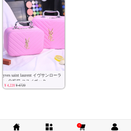
yves saint laurent イヴサンローラ
ン 化粧箱 コスメボック
¥ 4,220
¥ 4720
0