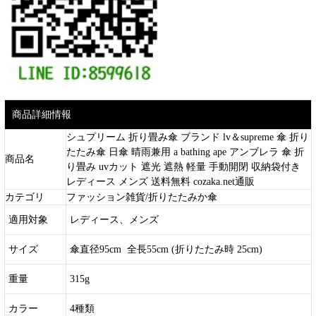
商品詳細情報
シュプリーム 折り畳み傘 ブランド lv＆supreme 傘 折り
たたみ傘 日傘 晴雨兼用 a bathing ape アンブレラ 傘 折
商品名
り畳み uvカット 遮光 遮熱 軽量 手動開閉 収納袋付き
レディース メンズ 送料無料 cozaka.net通販
カテゴリ
ファッション雑貨/折りたたみか傘
適用対象
レディース、メンズ
サイズ
傘直径95cm 全長55cm (折りたたみ時 25cm)
重量
315g
カラー
4種類