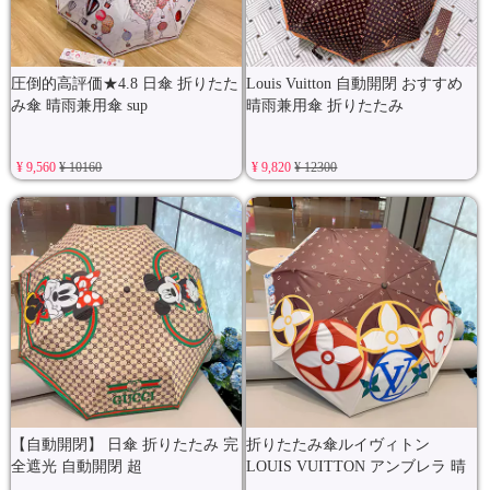
圧倒的高評価★4.8 日傘 折りたた
Louis Vuitton 自動開閉 おすすめ
み傘 晴雨兼用傘 sup
晴雨兼用傘 折りたたみ
¥ 9,560
¥ 10160
¥ 9,820
¥ 12300
【自動開閉】 日傘 折りたたみ 完
折りたたみ傘ルイヴィトン
全遮光 自動開閉 超
LOUIS VUITTON アンブレラ 晴