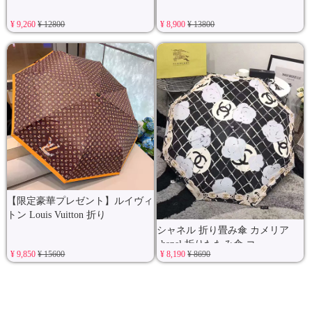
¥ 9,260
¥ 12800
¥ 8,900
¥ 13800
【限定豪華プレゼント】ルイヴィ
トン Louis Vuitton 折り
シャネル 折り畳み傘 カメリア
chanel 折りたたみ傘 コ
¥ 9,850
¥ 15600
¥ 8,190
¥ 8690