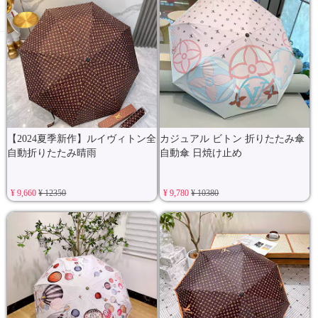
【2024夏季新作】ルイヴィトン全
カジュアル ビトン 折りたたみ傘
自動折りたたみ晴雨
自動傘 日焼け止め
¥ 9,660
¥ 12350
¥ 9,780
¥ 10380