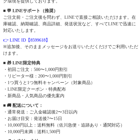
グ環境を提供しております。
■ 💬 LINEサポート（推奨）
ご注文前・ご注文後を問わず、LINEで直接ご相談いただけます。在
庫確認、納期確認、商品詳細、発送状況など、すべてLINEで迅速に
対応いたします。
👉 LINE ID【8599618】
※追加後、そのままメッセージをお送りいただくだけでご利用いただ
けます。
■ 🎁 LINE限定特典
・初回ご注文：500〜1,000円割引
・リピーター様：200〜1,000円割引
・1つ買うと1つ無料キャンペーン（対象商品）
・LINE限定クーポン・特典配布
・新商品・人気商品の優先案内
■ 🚚 配送について：
・通常発送：ご入金確認後2〜3日以内
・お届け目安：発送後7〜15日
・10,000円以上：送料無料（佐川急便・追跡あり・通関対応）
・10,000円未満：送料1,500円