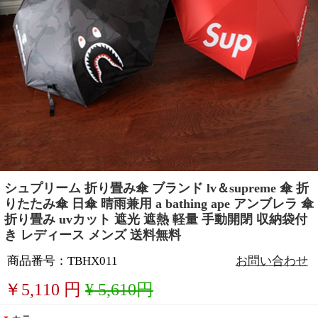
シュプリーム 折り畳み傘 ブランド lv＆supreme 傘 折
りたたみ傘 日傘 晴雨兼用 a bathing ape アンブレラ 傘
折り畳み uvカット 遮光 遮熱 軽量 手動開閉 収納袋付
き レディース メンズ 送料無料
商品番号：TBHX011
お問い合わせ
￥
5,110
円
¥ 5,610円