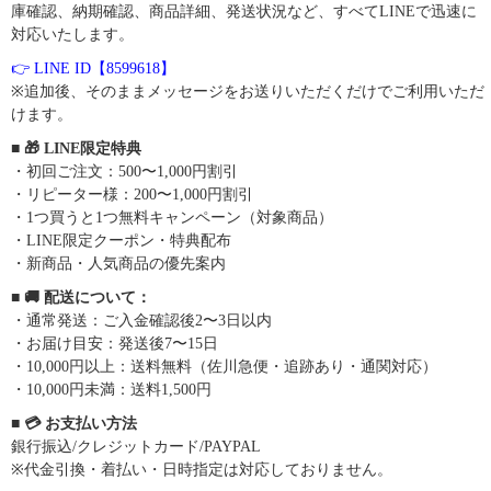
庫確認、納期確認、商品詳細、発送状況など、すべてLINEで迅速に
対応いたします。
👉 LINE ID【8599618】
※追加後、そのままメッセージをお送りいただくだけでご利用いただ
けます。
■ 🎁 LINE限定特典
・初回ご注文：500〜1,000円割引
・リピーター様：200〜1,000円割引
・1つ買うと1つ無料キャンペーン（対象商品）
・LINE限定クーポン・特典配布
・新商品・人気商品の優先案内
■ 🚚 配送について：
・通常発送：ご入金確認後2〜3日以内
・お届け目安：発送後7〜15日
・10,000円以上：送料無料（佐川急便・追跡あり・通関対応）
・10,000円未満：送料1,500円
■ 💳 お支払い方法
銀行振込/クレジットカード/PAYPAL
※代金引換・着払い・日時指定は対応しておりません。