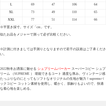
L
69
47
106
64
XL
73
49
110
65
XXL
77
51
114
66
※平置き採寸。サイズ「cm」です。
似たお品をメジャーで測って必ず比較ください。
※計測に付きましては手測りとなりますので若干の誤差はご了承くださ
い。
2022秋冬お洒落に魅せる
シュプリームパーカー
スーパーコピー シュプ
リーム （SUPREME ） 堪能できるコート 適度な厚み。ヴィンテージ感
たっぷりなのにとってもソフトなオリジナルの生地が魅力！supremeバ
ックコピー コットン素材を使用し、暖かく、肌触りもよいので、快適
な着心地を楽しめる。