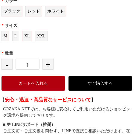
*
カラー
ブラック
レッド
ホワイト
*
サイズ
M
L
XL
XXL
*
数量
-
+
カートへ入れる
すぐ購入する
【
安心・迅速・高品質なサービスについて
】
COZAKA.NETでは、お客様に安心してご利用いただけるショッピン
グ環境を提供しております。
■ 💬 LINEサポート（推奨）
ご注文前・ご注文後を問わず、LINEで直接ご相談いただけます。在