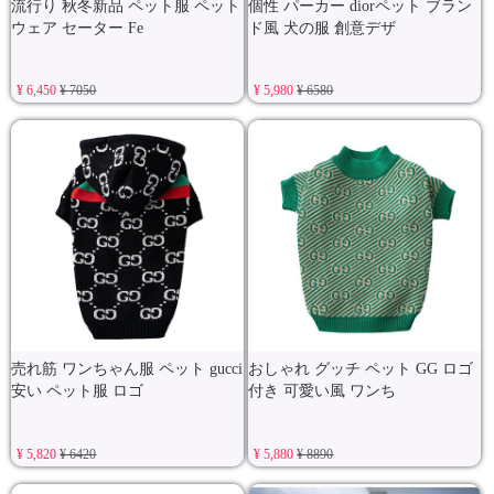
流行り 秋冬新品 ペット服 ペット
個性 パーカー diorペット ブラン
ウェア セーター Fe
ド風 犬の服 創意デザ
¥ 6,450
¥ 7050
¥ 5,980
¥ 6580
売れ筋 ワンちゃん服 ペット gucci
おしゃれ グッチ ペット GG ロゴ
安い ペット服 ロゴ
付き 可愛い風 ワンち
¥ 5,820
¥ 6420
¥ 5,880
¥ 8890