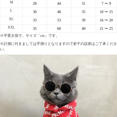
M
28
44
31
7
〜 9
L
30
48
35
10
〜 15
XL
33
53
39
16
〜 20
XXL
35
60
40
21
〜 25
※平置き採寸。サイズ「cm」です。
※計測に付きましては手測りとなりますので若干の誤差はご了承くださ
い。