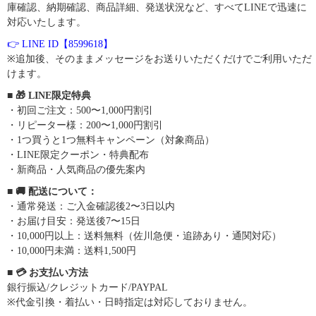
庫確認、納期確認、商品詳細、発送状況など、すべてLINEで迅速に
対応いたします。
👉 LINE ID【8599618】
※追加後、そのままメッセージをお送りいただくだけでご利用いただ
けます。
■ 🎁 LINE限定特典
・初回ご注文：500〜1,000円割引
・リピーター様：200〜1,000円割引
・1つ買うと1つ無料キャンペーン（対象商品）
・LINE限定クーポン・特典配布
・新商品・人気商品の優先案内
■ 🚚 配送について：
・通常発送：ご入金確認後2〜3日以内
・お届け目安：発送後7〜15日
・10,000円以上：送料無料（佐川急便・追跡あり・通関対応）
・10,000円未満：送料1,500円
■ 💳 お支払い方法
銀行振込/クレジットカード/PAYPAL
※代金引換・着払い・日時指定は対応しておりません。