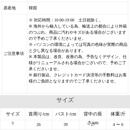
原産地
韓国
※ 対応時間：10:00-19:00 土日祝除く。
※ 海外から輸入している為、輸送上の都合により外箱
のつぶれ、商品に汚れやキズがある場合がございます
ので予めご了承くださいませ。
※ パソコンの環境によっては写真の色味が実際の商品
と少し異なる場合があります。
ご注意事項
※ 本製品は、改良、改善の為、予告なくデザイン、仕
様がリニューアルされる場合がございので、予めご了
承くださいませ。
※ 銀行振込、クレジットカード決済等の手数料はお客
様のご負担となりますのでご了承くださいませ。
サイズ
サイズ
首周り/cm
バスト/cm
背中の長
体重/斤
さ/cm
S
26
39
27
4 〜 6