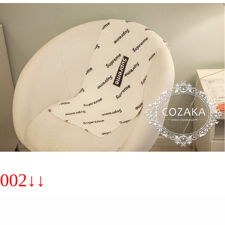
002↓↓