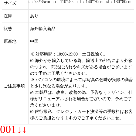
s：75*35cm m：110*40cm l：140*70cm xl：180*80cm
サイズ
在庫
あり
状態
海外輸入新品
原産地
中国
※ 対応時間：10:00-19:00 土日祝除く。
※ 海外から輸入している為、輸送上の都合により外箱
のつぶれ、商品に汚れやキズがある場合がございます
ので予めご了承くださいませ。
※ パソコンの環境によっては写真の色味が実際の商品
ご注意事項
と少し異なる場合があります。
※ 本製品は、改良、改善の為、予告なくデザイン、仕
様がリニューアルされる場合がございので、予めご了
承くださいませ。
※ 銀行振込、クレジットカード決済等の手数料はお客
様のご負担となりますのでご了承くださいませ。
001↓↓