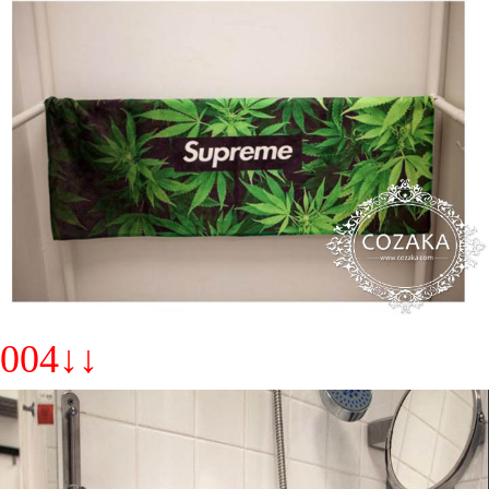
004↓↓