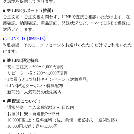
グ環境を提供しております。
■ 💬 LINEサポート（推奨）
ご注文前・ご注文後を問わず、LINEで直接ご相談いただけます。在
庫確認、納期確認、商品詳細、発送状況など、すべてLINEで迅速に
対応いたします。
👉 LINE ID【8599618】
※追加後、そのままメッセージをお送りいただくだけでご利用いただ
けます。
■ 🎁 LINE限定特典
・初回ご注文：500〜1,000円割引
・リピーター様：200〜1,000円割引
・1つ買うと1つ無料キャンペーン（対象商品）
・LINE限定クーポン・特典配布
・新商品・人気商品の優先案内
■ 🚚 配送について：
・通常発送：ご入金確認後2〜3日以内
・お届け目安：発送後7〜15日
・10,000円以上：送料無料（佐川急便・追跡あり・通関対応）
・10,000円未満：送料1,500円