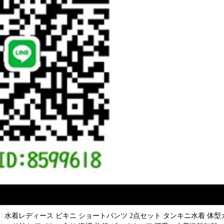
水着レディース ビキニ ショートパンツ 2点セット タンキニ水着 体型カ