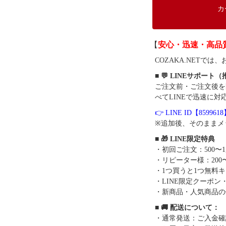
カ
【
安心・迅速・高品
COZAKA.NET
■ 💬 LINEサポート
ご注文前・ご注文後を
べてLINEで迅速に対
👉 LINE ID【859961
※追加後、そのままメ
■ 🎁 LINE限定特典
・初回ご注文：500〜1
・リピーター様：200〜
・1つ買うと1つ無料
・LINE限定クーポン
・新商品・人気商品の
■ 🚚 配送について：
・通常発送：ご入金確