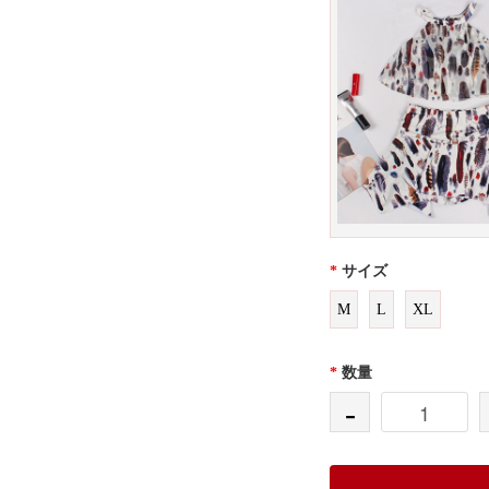
*
サイズ
M
L
XL
*
数量
-