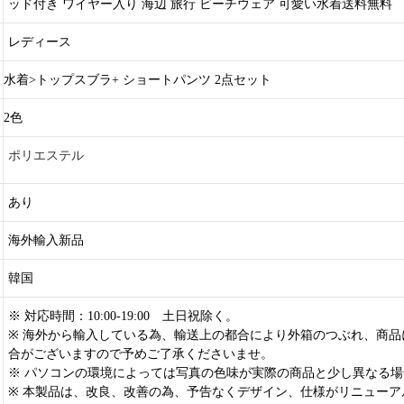
ッド付き ワイヤー入り 海辺 旅行 ビーチウェア 可愛い水着送料無料
レディース
水着>トップスブラ+ ショートパンツ 2点セット
2色
ポリエステル
あり
海外輸入新品
韓国
※ 対応時間：10:00-19:00 土日祝除く。
※ 海外から輸入している為、輸送上の都合により外箱のつぶれ、商品
合がございますので予めご了承くださいませ。
※ パソコンの環境によっては写真の色味が実際の商品と少し異なる
※ 本製品は、改良、改善の為、予告なくデザイン、仕様がリニューア