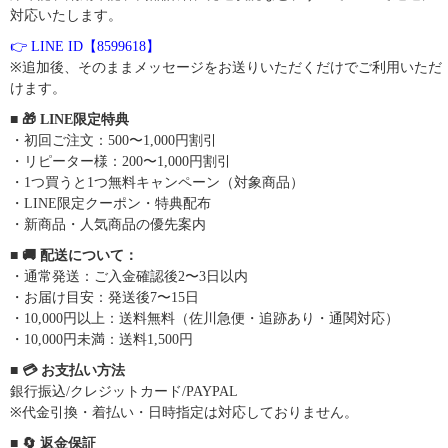
対応いたします。
👉 LINE ID【8599618】
※追加後、そのままメッセージをお送りいただくだけでご利用いただ
けます。
■ 🎁 LINE限定特典
・初回ご注文：500〜1,000円割引
・リピーター様：200〜1,000円割引
・1つ買うと1つ無料キャンペーン（対象商品）
・LINE限定クーポン・特典配布
・新商品・人気商品の優先案内
■ 🚚 配送について：
・通常発送：ご入金確認後2〜3日以内
・お届け目安：発送後7〜15日
・10,000円以上：送料無料（佐川急便・追跡あり・通関対応）
・10,000円未満：送料1,500円
■ 💳 お支払い方法
銀行振込/クレジットカード/PAYPAL
※代金引換・着払い・日時指定は対応しておりません。
■ 🔄 返金保証