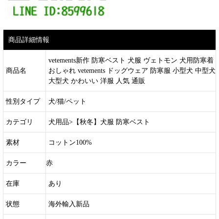
商品詳細情報
vetements新作 防寒ベスト 犬服 ヴェトモン 犬用防寒着
商品名
おしゃれ vetements ドッグウェア 防寒服 小型犬 中型犬
大型犬 かわいい 洋服 人気 通販
性別タイプ
犬/猫/ペット
カテゴリ
犬用品>【秋冬】犬服 防寒ベスト
素材
コットン100%
カラー
赤
在庫
あり
状態
海外輸入新品