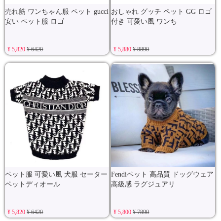
売れ筋 ワンちゃん服 ペット gucci
おしゃれ グッチ ペット GG ロゴ
安い ペット服 ロゴ
付き 可愛い風 ワンち
¥ 5,820
¥ 6420
¥ 5,880
¥ 8890
ペット服 可愛い風 犬服 セーター
Fendiペット 高品質 ドッグウェア
ペットディオール
高級感 ラグジュアリ
¥ 5,820
¥ 6420
¥ 5,800
¥ 7890