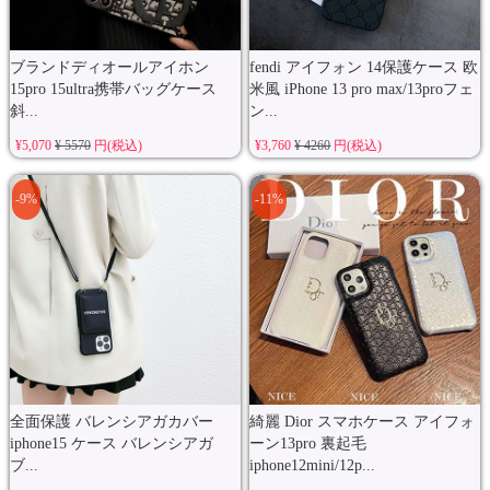
ブランドディオールアイホン
fendi アイフォン 14保護ケース 欧
15pro 15ultra携帯バッグケース
米風 iPhone 13 pro max/13proフェ
斜...
ン...
¥5,070
¥ 5570
円(税込)
¥3,760
¥ 4260
円(税込)
-9%
-11%
全面保護 バレンシアガカバー
綺麗 Dior スマホケース アイフォ
iphone15 ケース バレンシアガ
ーン13pro 裏起毛
ブ...
iphone12mini/12p...