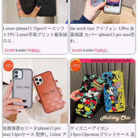
Loewe iphone15 15proケースソフ
the north face アイフォン 13Pro 全
トTPU Loewe字母プリント最安値
面保護 カバー iphone13 pro max売
ロエ...
れ...
¥3,990
¥ 4490
円(税込)
¥4,090
¥ 4590
円(税込)
-10%
-11%
全面保護セリーヌiphone13 pro
ディズニーアイホン
max/13proケース 型押し Celine ア
13pro/13promaxブランドケース 送