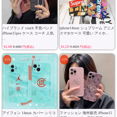
ハイブランド coach 手首バンド
iphone14max シュプリーム アニメ
iPhone15pro ケース コーチ 人気
スマホケース 可愛い アイホ...
...
¥4,380
¥ 4880
円(税込)
¥4,320
¥ 4820
円(税込)
-11%
-11%
アイフォン 14max カバー シリコ
ファッション 海外販売 iPhone15