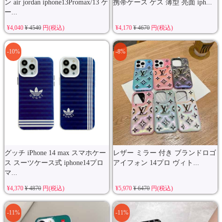
ン air jordan iphone13Promax/13 ケ
携帯ケース ゲス 薄型 亮面 iph...
ー...
¥4,040
¥ 4540
円(税込)
¥4,170
¥ 4670
円(税込)
-10%
-8%
グッチ iPhone 14 max スマホケー
レザー ミラー 付き ブランドロゴ
ス スーツケース式 iphone14プロ
アイフォン 14プロ ヴィト...
マ...
¥4,370
¥ 4870
円(税込)
¥5,970
¥ 6470
円(税込)
-11%
-11%