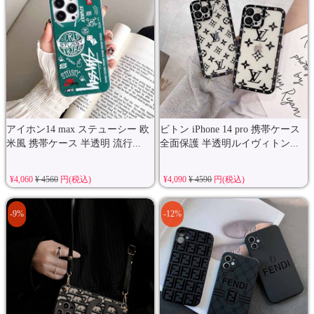
アイホン14 max ステューシー 欧
ビトン iPhone 14 pro 携帯ケース
米風 携帯ケース 半透明 流行...
全面保護 半透明ルイヴィトン...
¥4,060
¥ 4560
円(税込)
¥4,090
¥ 4590
円(税込)
-9%
-12%