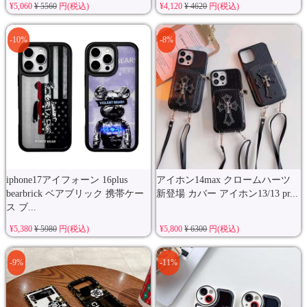
¥5,060
¥ 5560
円(税込)
¥4,120
¥ 4620
円(税込)
-10%
-8%
iphone17アイフォーン 16plus
アイホン14max クロームハーツ
bearbrick ベアブリック 携帯ケー
新登場 カバー アイホン13/13 pr...
ス ブ...
¥5,380
¥ 5980
円(税込)
¥5,800
¥ 6300
円(税込)
-9%
-11%