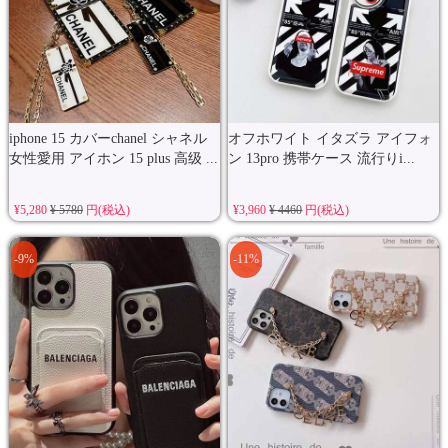
iphone 15 カバーchanel シャネル
オフホワイト イタズラ アイフォ
女性愛用 アイホン 15 plus 高级 ...
ン 13pro 携帯ケース 流行りi...
¥5,280
¥ 5780
円(税込)
¥3,960
¥ 4460
円(税込)
-9%
-11%