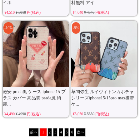
イホ...
料無料 アイ...
¥4,510
¥ 5010
円(税込)
¥4,040
¥ 4540
円(税込)
-10%
-9%
激安 prada風 ケース iphone 15 プ
草間弥生 ルイヴィトンカボチャ
ラス カバー 高品質 prada風 綺
シリーズiphone15/15pro max携帯
麗...
ケ...
¥4,490
¥ 4990
円(税込)
¥5,050
¥ 5550
円(税込)
前へ
1
2
3
4
5
6
次へ