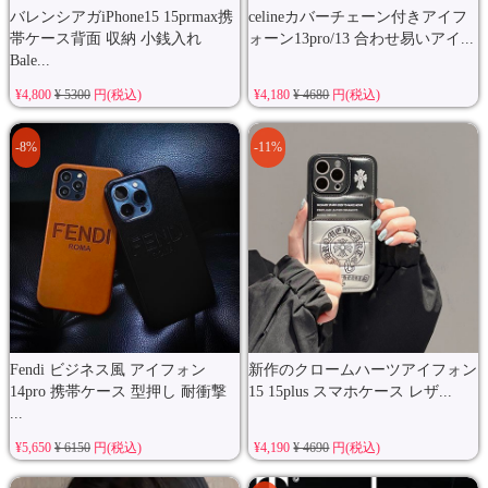
バレンシアガiPhone15 15prmax携
celineカバーチェーン付きアイフ
帯ケース背面 収納 小銭入れ
ォーン13pro/13 合わせ易いアイ...
Bale...
¥4,800
¥ 5300
円(税込)
¥4,180
¥ 4680
円(税込)
-8%
-11%
Fendi ビジネス風 アイフォン
新作のクロームハーツアイフォン
14pro 携帯ケース 型押し 耐衝撃
15 15plus スマホケース レザ...
...
¥5,650
¥ 6150
円(税込)
¥4,190
¥ 4690
円(税込)