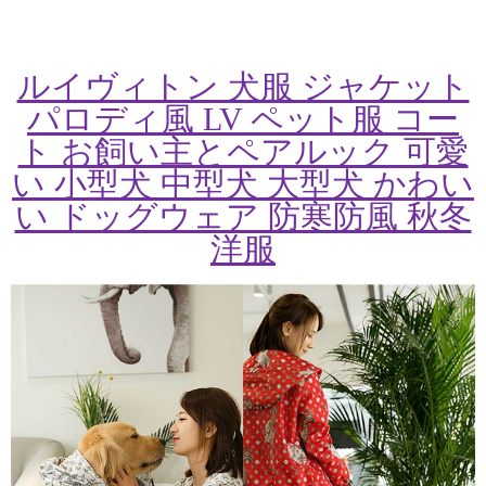
ルイヴィトン 犬服 ジャケット
パロディ風 LV ペット服 コー
ト お飼い主とペアルック 可愛
い 小型犬 中型犬 大型犬 かわい
い ドッグウェア 防寒防風 秋冬
洋服