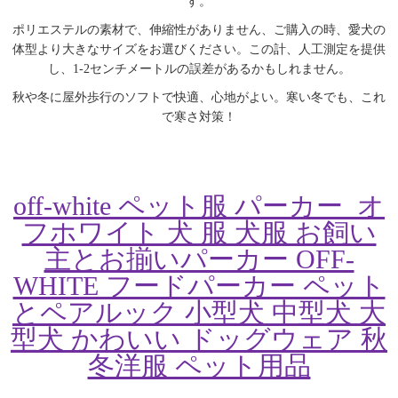
す。
ポリエステルの素材で、伸縮性がありません、ご購入の時、愛犬の
体型より大きなサイズをお選びください。この計、人工測定を提供
し、1-2センチメートルの誤差があるかもしれません。
秋や冬に屋外歩行のソフトで快適、心地がよい。寒い冬でも、これ
で寒さ対策！
off-white ペット服 パーカー オ
フホワイト 犬 服 犬服 お飼い
主とお揃いパーカー OFF-
WHITE フードパーカー ペット
とペアルック 小型犬 中型犬 大
型犬 かわいい ドッグウェア 秋
冬洋服 ペット用品