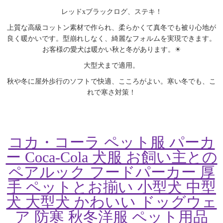
レッドxブラックログ、ステキ！
上質な高級コットン素材で作られ、柔らかくて真冬でも被り心地が
良く暖かいです。型崩れしなく、綺麗なフォルムを実現できます。
お客様の愛犬は暖かい秋と冬があります。☀
大型犬まで適用。
秋や冬に屋外歩行のソフトで快適、こころがよい。寒い冬でも、こ
れで寒さ対策！
コカ・コーラ ペット服 パーカ
ー Coca-Cola 犬服 お飼い主との
ペアルック フードパーカー 厚
手 ペットとお揃い 小型犬 中型
犬 大型犬 かわいい ドッグウェ
ア 防寒 秋冬洋服 ペット用品