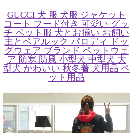
GUCCI 犬 服 犬服 ジャケット
コート フード付き 可愛い グッ
チ ペット服 犬とお揃い お飼い
主とペアルック パロディ ドッ
グウェア ブランド ペットウェ
ア 防寒 防風 小型犬 中型犬 大
型犬 かわいい 秋冬着 犬用品 ペ
ット用品