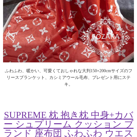
ふわふわ、暖かい、可愛くておしゃれな大判150×200cmサイズのフ
リースブランケット、カシミアウール毛布、プレゼント用にステ
キ。
SUPREME 枕 抱き枕 中身+カバ
ー シュプリーム クッション ブ
ランド 座布団 ふわふわ ウエス