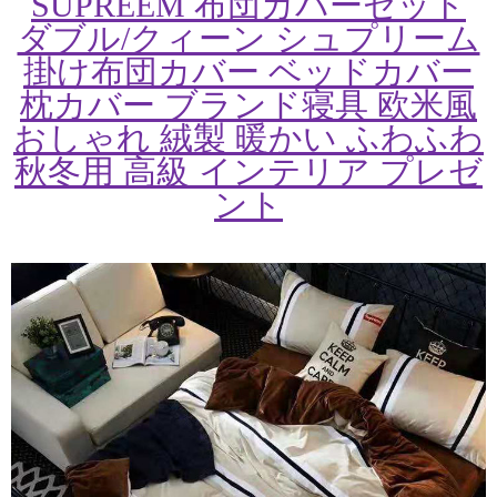
SUPREEM 布団カバーセット
ダブル/クィーン シュプリーム
掛け布団カバー ベッドカバー
枕カバー ブランド寝具 欧米風
おしゃれ 絨製 暖かい ふわふわ
秋冬用 高級 インテリア プレゼ
ント