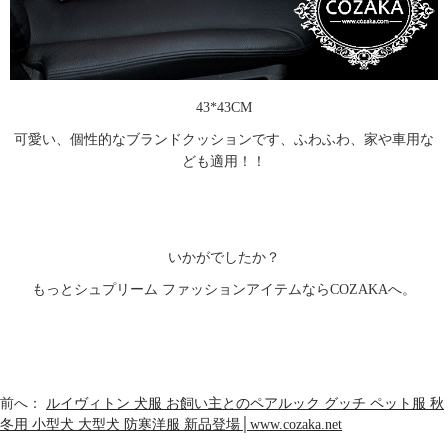
43*43CM
可愛い、個性的なブランドクッションです、ふわふわ、家や車用な
ども適用！！
いかがでしたか？
もっとシュプリーム ファッションアイテムならCOZAKAへ。
前へ：
ルイヴィトン 犬服 お飼い主とのペアルック グッチ ペット服 秋
冬用 小型犬 大型犬 防寒洋服 新品登場│www.cozaka.net