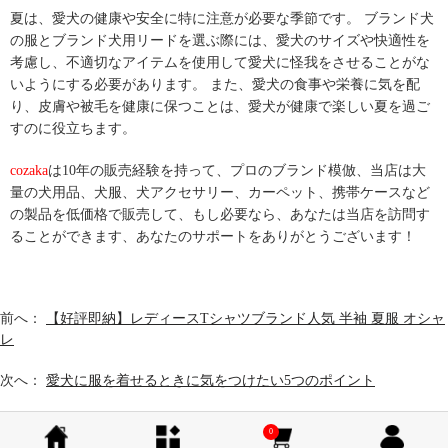
夏は、愛犬の健康や安全に特に注意が必要な季節です。 ブランド犬
の服とブランド犬用リードを選ぶ際には、愛犬のサイズや快適性を
考慮し、不適切なアイテムを使用して愛犬に怪我をさせることがな
いようにする必要があります。 また、愛犬の食事や栄養に気を配
り、皮膚や被毛を健康に保つことは、愛犬が健康で楽しい夏を過ご
すのに役立ちます。
cozaka
は10年の販売経験を持って、プロの
ブランド模倣
、当店は大
量の犬用品、犬服、犬アクセサリー、カーペット、携帯ケースなど
の製品を低価格で販売して、もし必要なら、あなたは当店を訪問す
ることができます、あなたのサポートをありがとうございます！
前へ：
【好評即納】レディースTシャツブランド人気 半袖 夏服 オシャ
レ
次へ：
愛犬に服を着せるときに気をつけたい5つのポイント
0