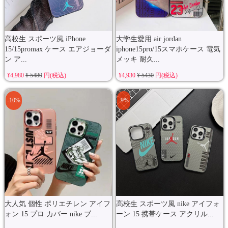
高校生 スポーツ風 iPhone
大学生愛用 air jordan
15/15promax ケース エアジョーダ
iphone15pro/15スマホケース 電気
ン ア...
メッキ 耐久...
¥4,980
¥ 5480
円(税込)
¥4,930
¥ 5430
円(税込)
-10%
-9%
大人気 個性 ポリエチレン アイフ
高校生 スポーツ風 nike アイフォ
ォン 15 プロ カバー nike ブ...
ーン 15 携帯ケース アクリル...