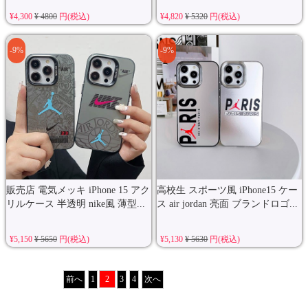
¥4,300
¥ 4800
円(税込)
¥4,820
¥ 5320
円(税込)
-9%
-9%
販売店 電気メッキ iPhone 15 アク
高校生 スポーツ風 iPhone15 ケー
リルケース 半透明 nike風 薄型...
ス air jordan 亮面 ブランドロゴ...
¥5,150
¥ 5650
円(税込)
¥5,130
¥ 5630
円(税込)
前へ
1
2
3
4
次へ