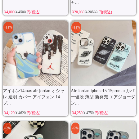
ャ...
¥4,000
¥ 4500
円(税込)
¥20,030
¥ 20530
円(税込)
-11%
-11%
アイホン14max air jordan オシャ
Air Jordan iphone15 15promaxカバ
レ 透明 カバー アイフォン 14
ー値段 薄型 新発売 エアジョーダ
プ...
ン...
¥4,120
¥ 4620
円(税込)
¥4,250
¥ 4750
円(税込)
-9%
-9%