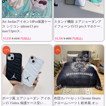
Air Jordanアイホン14Pro保護ケー
スタンド機能 エアジョーダンア
ス シリコン iphone13 pro
イフォーン15/15 proスマホケー...
max/13proス...
¥3,830
¥ 4330
円(税込)
¥4,390
¥ 4890
円(税込)
-11%
-2%
ポーツ風 エアジョーダン アイホ
布団カバーセットChrome Hearts
ン15 15ultra 保護ケース安い ...
クロームハーツ L 欧米風 オシ