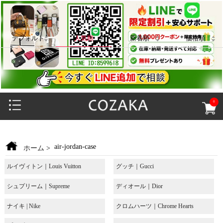
デフォルト
人気順
新着順
価格順
0
air-jordan-case
ホーム
>
ルイヴィトン｜Louis Vuitton
グッチ｜Gucci
シュプリーム｜Supreme
ディオール｜Dior
ナイキ | Nike
クロムハーツ｜Chrome Hearts