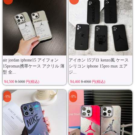
air jordan iphone15 アイフォン
アイホン 15プロ kenzo風 ケース
15promax携帯ケース アクリル 薄
シリコン iphone 15pro max エア
型 全...
ジ...
¥4,500
¥ 5000
円(税込)
¥4,460
¥ 4960
円(税込)
-9%
-9%