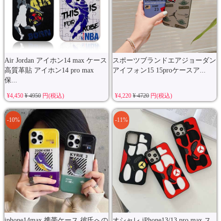
Air Jordan アイホン14 max ケース
スポーツブランドエアジョーダン
高質革貼 アイホン14 pro max
アイフォン15 15proケースア...
保...
¥4,450
¥ 4950
円(税込)
¥4,220
¥ 4720
円(税込)
-10%
-11%
iphone14max 携帯ケース 彼氏への
オシャレ iPhone13/13 pro max ス