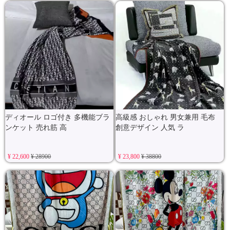
ディオール ロゴ付き 多機能ブラ
高級感 おしゃれ 男女兼用 毛布
ンケット 売れ筋 高
創意デザイン 人気 ラ
¥ 22,600
¥ 28900
¥ 23,800
¥ 38800