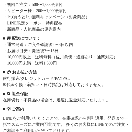
・初回ご注文：500〜1,000円割引
・リピーター様：200〜1,000円割引
・1つ買うと1つ無料キャンペーン（対象商品）
・LINE限定クーポン・特典配布
・新商品・人気商品の優先案内
■ 🚚 配送について：
・通常発送：ご入金確認後2〜3日以内
・お届け目安：発送後7〜15日
・10,000円以上：送料無料（佐川急便・追跡あり・通関対応）
・10,000円未満：送料1,500円
■ 💳 お支払い方法
銀行振込/クレジットカード/PAYPAL
※代金引換・着払い・日時指定は対応しておりません。
■ 🔄 返金保証
在庫切れ・不良品の場合は、迅速に返金対応いたします。
■ 💡 ご案内
LINEをご利用いただくことで、在庫確認から割引適用、発送まで一
括でスムーズにご案内可能です。 多くのお客様にLINEでのご注文・
ご相談をご利用いただいております。