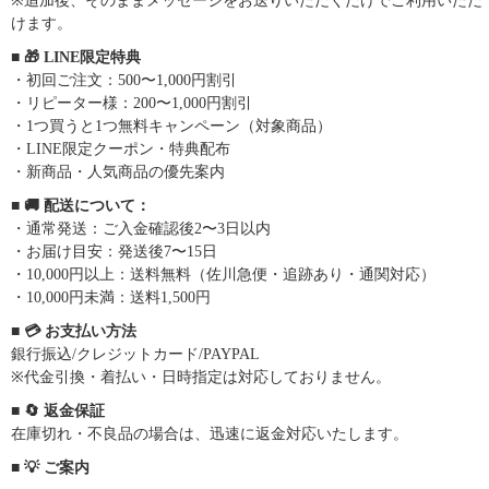
※追加後、そのままメッセージをお送りいただくだけでご利用いただ
けます。
■ 🎁 LINE限定特典
・初回ご注文：500〜1,000円割引
・リピーター様：200〜1,000円割引
・1つ買うと1つ無料キャンペーン（対象商品）
・LINE限定クーポン・特典配布
・新商品・人気商品の優先案内
■ 🚚 配送について：
・通常発送：ご入金確認後2〜3日以内
・お届け目安：発送後7〜15日
・10,000円以上：送料無料（佐川急便・追跡あり・通関対応）
・10,000円未満：送料1,500円
■ 💳 お支払い方法
銀行振込/クレジットカード/PAYPAL
※代金引換・着払い・日時指定は対応しておりません。
■ 🔄 返金保証
在庫切れ・不良品の場合は、迅速に返金対応いたします。
■ 💡 ご案内