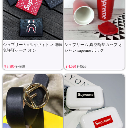
シュプリーム×ルイヴィトン 運転
シュプリーム 真空断熱カップ オ
免許証ケース オシ
シャレ supreme ボック
¥ 3,890
¥ 4390
¥ 4,020
¥ 4520