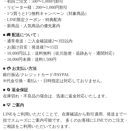
・初回ご注文：500〜1,000円割引
・リピーター様：200〜1,000円割引
・1つ買うと1つ無料キャンペーン（対象商品）
・LINE限定クーポン・特典配布
・新商品・人気商品の優先案内
■ 🚚 配送について：
・通常発送：ご入金確認後2〜3日以内
・お届け目安：発送後7〜15日
・10,000円以上：送料無料（佐川急便・追跡あり・通関対応）
・10,000円未満：送料1,500円
■ 💳 お支払い方法
銀行振込/クレジットカード/PAYPAL
※代金引換・着払い・日時指定は対応しておりません。
■ 🔄 返金保証
在庫切れ・不良品の場合は、迅速に返金対応いたします。
■ 💡 ご案内
LINEをご利用いただくことで、在庫確認から割引適用、発送まで一
括でスムーズにご案内可能です。 多くのお客様にLINEでのご注文・
ご相談をご利用いただいております。