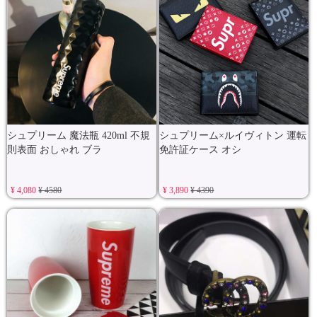
シュプリーム 魔法瓶 420ml 不規
シュプリーム×ルイヴィトン 運転
則表面 おしゃれ ブラ
免許証ケース オシ
¥ 4,080
¥ 4580
¥ 3,890
¥ 4390