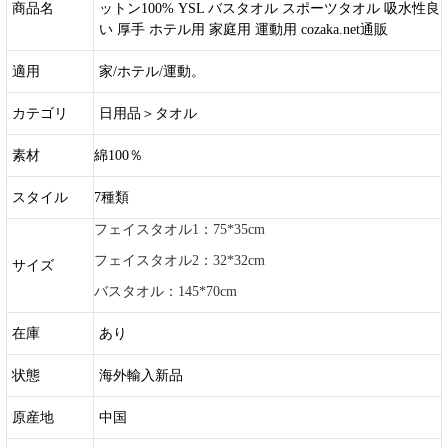
商品名
ットン100% YSL バスタオル スポーツタオル 吸水性良
い 厚手 ホテル用 家庭用 運動用 cozaka.net通販
適用
家/ホテル/運動。
カテゴリ
日用品＞タオル
素材
綿100％
スタイル
7種類
フェイスタオル1：75*35cm
フェイスタオル2：32*32cm
サイズ
バスタオル：145*70cm
在庫
あり
状態
海外輸入新品
原産地
中国