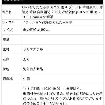
kaws 折りたたみ傘 カウズ 雨傘 ブランド 晴雨兼用 日傘
商品名
遮光 遮熱 自動開閉式 丈夫 収納袋付き メンズ 黒 カッ
コイイ cozaka.net通販
カテゴリ
ファッション雑貨/折りたたみか傘
サイズ
傘の直径 約100cm
重量
素材
ポリエステル
在庫
あり
状態
海外輸入新品
原産地
中国
※ 対応時間：10:00-19:00 土日祝除く。
※ 海外から輸入している為、輸送上の都合により外箱
のつぶれ、商品に汚れやキズがある場合がございます
ので予めご了承くださいませ。