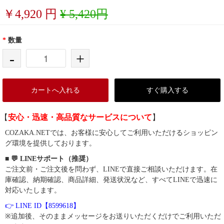
￥
4,920
円
¥ 5,420円
*
数量
-
+
カートへ入れる
すぐ購入する
【
安心・迅速・高品質なサービスについて
】
COZAKA.NETでは、お客様に安心してご利用いただけるショッピン
グ環境を提供しております。
■ 💬 LINEサポート（推奨）
ご注文前・ご注文後を問わず、LINEで直接ご相談いただけます。在
庫確認、納期確認、商品詳細、発送状況など、すべてLINEで迅速に
対応いたします。
👉 LINE ID【8599618】
※追加後、そのままメッセージをお送りいただくだけでご利用いただ