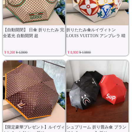
【自動開閉】 日傘 折りたたみ 完
折りたたみ傘ルイヴィトン
全遮光 自動開閉 超
LOUIS VUITTON アンブレラ 晴
¥ 9,260
¥ 12800
¥ 8,900
¥ 13800
【限定豪華プレゼント】ルイヴィ
シュプリーム 折り畳み傘 ブラン