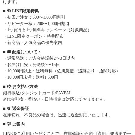
けます。
■ 🎁 LINE限定特典
・初回ご注文：500〜1,000円割引
・リピーター様：200〜1,000円割引
・1つ買うと1つ無料キャンペーン（対象商品）
・LINE限定クーポン・特典配布
・新商品・人気商品の優先案内
■ 🚚 配送について：
・通常発送：ご入金確認後2〜3日以内
・お届け目安：発送後7〜15日
・10,000円以上：送料無料（佐川急便・追跡あり・通関対応）
・10,000円未満：送料1,500円
■ 💳 お支払い方法
銀行振込/クレジットカード/PAYPAL
※代金引換・着払い・日時指定は対応しておりません。
■ 🔄 返金保証
在庫切れ・不良品の場合は、迅速に返金対応いたします。
■ 💡 ご案内
LINEをご利用いただくことで、在庫確認から割引適用、発送まで一