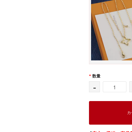
*
数量
-
カ