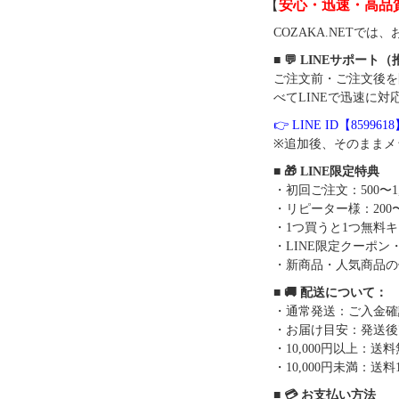
【
安心・迅速・高品
COZAKA.NET
■ 💬 LINEサポート
ご注文前・ご注文後を
べてLINEで迅速に対
👉 LINE ID【859961
※追加後、そのままメ
■ 🎁 LINE限定特典
・初回ご注文：500〜1
・リピーター様：200〜
・1つ買うと1つ無料
・LINE限定クーポン
・新商品・人気商品の
■ 🚚 配送について：
・通常発送：ご入金確
・お届け目安：発送後7
・10,000円以上：
・10,000円未満：送料1
■ 💳 お支払い方法