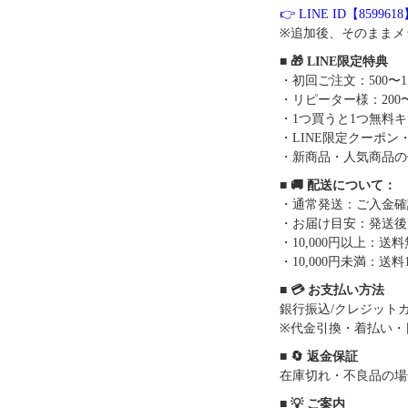
👉 LINE ID【859961
※追加後、そのままメ
■ 🎁 LINE限定特典
・初回ご注文：500〜1
・リピーター様：200〜
・1つ買うと1つ無料
・LINE限定クーポン
・新商品・人気商品の
■ 🚚 配送について：
・通常発送：ご入金確
・お届け目安：発送後7
・10,000円以上：
・10,000円未満：送料1
■ 💳 お支払い方法
銀行振込/クレジットカー
※代金引換・着払い・
■ 🔄 返金保証
在庫切れ・不良品の場
■ 💡 ご案内