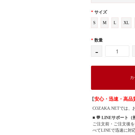
*
サイズ
S
M
L
XL
*
数量
-
カ
【
安心・迅速・高品
COZAKA.NET
■ 💬 LINEサポート
ご注文前・ご注文後を
べてLINEで迅速に対