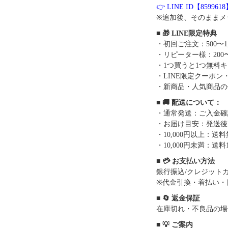
👉 LINE ID【859961
※追加後、そのままメ
■ 🎁 LINE限定特典
・初回ご注文：500〜1
・リピーター様：200〜
・1つ買うと1つ無料
・LINE限定クーポン
・新商品・人気商品の
■ 🚚 配送について：
・通常発送：ご入金確
・お届け目安：発送後7
・10,000円以上：
・10,000円未満：送料1
■ 💳 お支払い方法
銀行振込/クレジットカー
※代金引換・着払い・
■ 🔄 返金保証
在庫切れ・不良品の場
■ 💡 ご案内