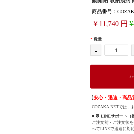
動開閉 収納袋付
商品番号：COZAKA
￥
11,740
円
¥
*
数量
-
カ
【
安心・迅速・高品
COZAKA.NET
■ 💬 LINEサポート
ご注文前・ご注文後を
べてLINEで迅速に対