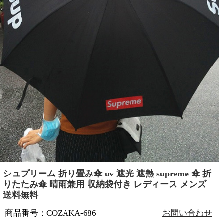
シュプリーム 折り畳み傘 uv 遮光 遮熱 supreme 傘 折
りたたみ傘 晴雨兼用 収納袋付き レディース メンズ
送料無料
商品番号：COZAKA-686
お問い合わせ