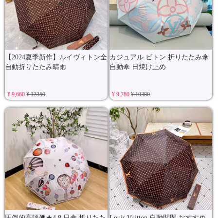
【2024夏季新作】ルイヴィトン全
カジュアル ビトン 折りたたみ傘
自動折りたたみ晴雨
自動傘 日焼け止め
¥ 9,660
¥ 12350
¥ 9,780
¥ 10380
圧倒的高評価★4.8 日傘 折りたた
Louis Vuitton 自動開閉 おすすめ