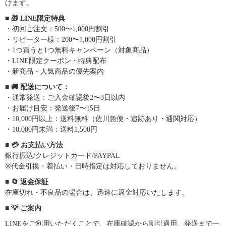
けます。
■ 🎁 LINE限定特典
・初回ご注文：500〜1,000円割引
・リピーター様：200〜1,000円割引
・1つ買うと1つ無料キャンペーン（対象商品）
・LINE限定クーポン・特典配布
・新商品・人気商品の優先案内
■ 🚚 配送について：
・通常発送：ご入金確認後2〜3日以内
・お届け目安：発送後7〜15日
・10,000円以上：送料無料（佐川急便・追跡あり・通関対応）
・10,000円未満：送料1,500円
■ 💳 お支払い方法
銀行振込/クレジットカード/PAYPAL
※代金引換・着払い・日時指定は対応しておりません。
■ 🔄 返金保証
在庫切れ・不良品の場合は、迅速に返金対応いたします。
■ 💡 ご案内
LINEをご利用いただくことで、在庫確認から割引適用、発送まで一