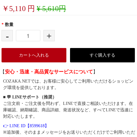
￥
5,110
円
¥ 5,610円
*
数量
-
+
カートへ入れる
すぐ購入する
【
安心・迅速・高品質なサービスについて
】
COZAKA.NETでは、お客様に安心してご利用いただけるショッピン
グ環境を提供しております。
■ 💬 LINEサポート（推奨）
ご注文前・ご注文後を問わず、LINEで直接ご相談いただけます。在
庫確認、納期確認、商品詳細、発送状況など、すべてLINEで迅速に
対応いたします。
👉 LINE ID【8599618】
※追加後、そのままメッセージをお送りいただくだけでご利用いただ