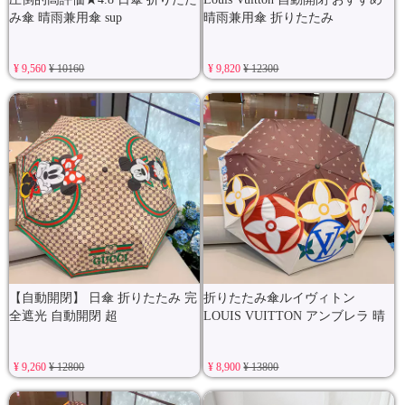
み傘 晴雨兼用傘 sup
晴雨兼用傘 折りたたみ
¥ 9,560
¥ 10160
¥ 9,820
¥ 12300
【自動開閉】 日傘 折りたたみ 完
折りたたみ傘ルイヴィトン
全遮光 自動開閉 超
LOUIS VUITTON アンブレラ 晴
¥ 9,260
¥ 12800
¥ 8,900
¥ 13800