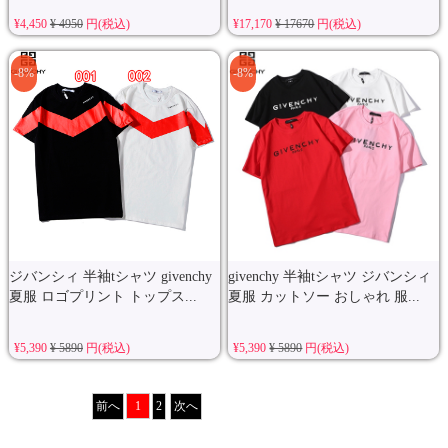
¥4,450
¥ 4950
円(税込)
¥17,170
¥ 17670
円(税込)
-8%
-8%
ジバンシィ 半袖tシャツ givenchy
givenchy 半袖tシャツ ジバンシィ
夏服 ロゴプリント トップス...
夏服 カットソー おしゃれ 服...
¥5,390
¥ 5890
円(税込)
¥5,390
¥ 5890
円(税込)
前へ
1
2
次へ