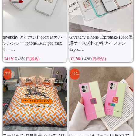
givenchy アイホン14promaxカバー
Givenchy iPhone 13promax/13pro保
ジバンシー iphone13/13 pro max
護ケース送料無料 アイフォン
ケー...
12pro/...
¥4,150
¥ 4650
円(税込)
¥3,760
¥ 4260
円(税込)
-2%
-11%
ゴージャス 春夏新品 シルクフロ
Givenchy アイフォン 13 Proスマ