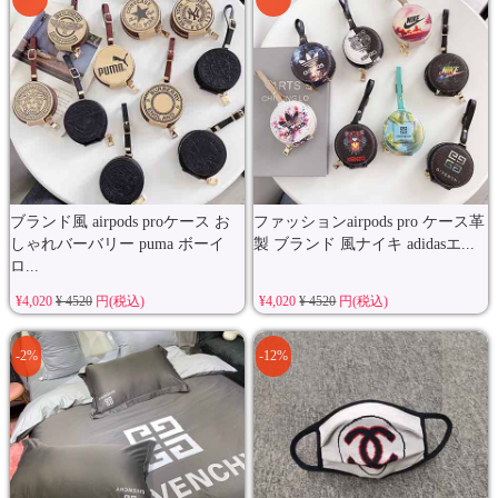
ブランド風 airpods proケース お
ファッションairpods pro ケース革
しゃれバーバリー puma ボーイ
製 ブランド 風ナイキ adidasエ...
ロ...
¥4,020
¥ 4520
円(税込)
¥4,020
¥ 4520
円(税込)
-2%
-12%