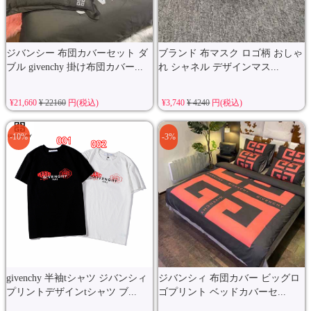
ジバンシー 布団カバーセット ダ
ブランド 布マスク ロゴ柄 おしゃ
ブル givenchy 掛け布団カバー...
れ シャネル デザインマス...
¥21,660
¥ 22160
円(税込)
¥3,740
¥ 4240
円(税込)
-10%
-3%
givenchy 半袖tシャツ ジバンシィ
ジバンシィ 布団カバー ビッグロ
プリントデザインtシャツ ブ...
ゴプリント ベッドカバーセ...