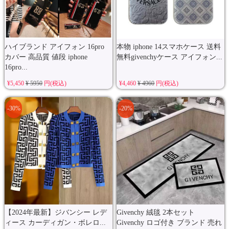
ハイブランド アイフォン 16pro
本物 iphone 14スマホケース 送料
カバー 高品質 値段 iphone
無料givenchyケース アイフォン...
16pro...
¥5,450
¥ 5950
円(税込)
¥4,460
¥ 4960
円(税込)
-30%
-20%
【2024年最新】ジバンシー レデ
Givenchy 絨毯 2本セット
ィース カーディガン・ボレロ...
Givenchy ロゴ付き ブランド 売れ