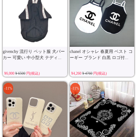
givenchy 流行り ペット服 犬パー
chanel オシャレ 春夏用 ベスト コ
カー 可愛い 中小型犬 テディ...
ーギー ブランド 白黒 ロゴ付...
¥6,000
¥ 6500
円(税込)
¥4,260
¥ 4760
円(税込)
-11%
-11%