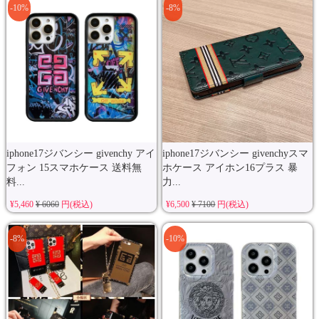
-10%
-8%
iphone17ジバンシー givenchy アイ
iphone17ジバンシー givenchyスマ
フォン 15スマホケース 送料無
ホケース アイホン16プラス 暴
料...
力...
¥5,460
¥ 6060
円(税込)
¥6,500
¥ 7100
円(税込)
-8%
-10%