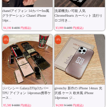
chanelアイフォン 14カバーIns風
洗濯機洗い可能 人気
グラデーション Chanel iPhone
ChromeHearts カーペット 流行り
14pr...
ロゴ付き...
¥4,190
¥ 4690
円(税込)
¥3,999
¥ 4499
円(税込)
-8%
-9%
ジバンシー GalaxyZFlip3カバー
givenchy 新作の iPhone 14max 光
TPU アイフォン 14promax携帯ケ
沢感 ケース 欧米風 iPhone
ース...
14promax ジ...
¥5,580
¥ 6080
円(税込)
¥4,900
¥ 5400
円(税込)