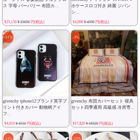
ス 字母 バーバリー 布団カ...
ホケースロゴ付き 綺麗 ジバン
シ...
¥25,150
¥ 25650
円(税込)
¥4,090
¥ 4590
円(税込)
-11%
-3%
givenchy iphone12ブランド英字プ
givenchy 布団カバーセット 寝具
リント付きカバー 動物柄アイ
セット四季通用 高級感 冷房専...
フ...
¥4,010
¥ 4510
円(税込)
¥17,820
¥ 18320
円(税込)
-11%
-11%