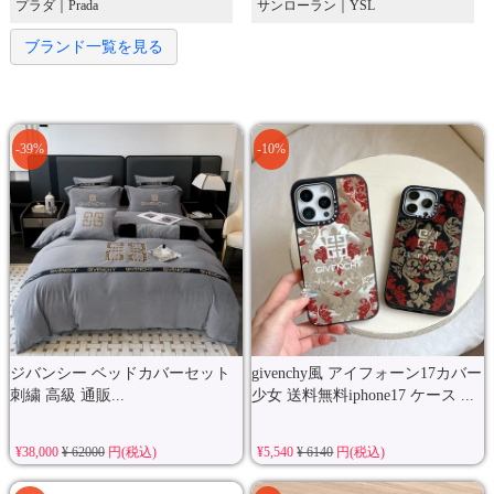
プラダ｜Prada
サンローラン｜YSL
ブランド一覧を見る
-39%
-10%
ジバンシー ベッドカバーセット
givenchy風 アイフォーン17カバー
刺繍 高級 通販...
少女 送料無料iphone17 ケース ...
¥38,000
¥ 62000
円(税込)
¥5,540
¥ 6140
円(税込)