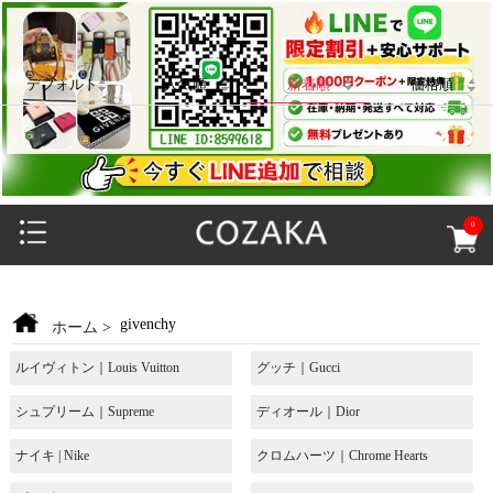
デフォルト
人気順
新着順
価格順
0
givenchy
ホーム
>
ルイヴィトン｜Louis Vuitton
グッチ｜Gucci
シュプリーム｜Supreme
ディオール｜Dior
ナイキ | Nike
クロムハーツ｜Chrome Hearts