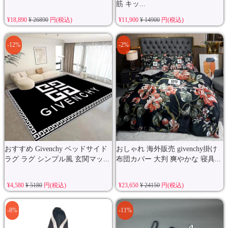
筋 キッ...
¥18,890
¥ 26890
円(税込)
¥11,900
¥ 14900
円(税込)
-12%
-2%
おすすめ Givenchy ベッドサイド
おしゃれ 海外販売 givenchy掛け
ラグ ラグ シンプル風 玄関マッ...
布団カバー 大判 爽やかな 寝具...
¥4,580
¥ 5180
円(税込)
¥23,650
¥ 24150
円(税込)
-8%
-11%