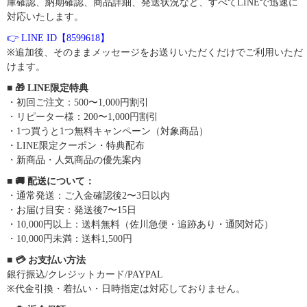
庫確認、納期確認、商品詳細、発送状況など、すべてLINEで迅速に
対応いたします。
👉 LINE ID【8599618】
※追加後、そのままメッセージをお送りいただくだけでご利用いただ
けます。
■ 🎁 LINE限定特典
・初回ご注文：500〜1,000円割引
・リピーター様：200〜1,000円割引
・1つ買うと1つ無料キャンペーン（対象商品）
・LINE限定クーポン・特典配布
・新商品・人気商品の優先案内
■ 🚚 配送について：
・通常発送：ご入金確認後2〜3日以内
・お届け目安：発送後7〜15日
・10,000円以上：送料無料（佐川急便・追跡あり・通関対応）
・10,000円未満：送料1,500円
■ 💳 お支払い方法
銀行振込/クレジットカード/PAYPAL
※代金引換・着払い・日時指定は対応しておりません。