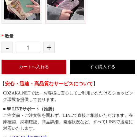
*
数量
-
+
カートへ入れる
すぐ購入する
【
安心・迅速・高品質なサービスについて
】
COZAKA.NETでは、お客様に安心してご利用いただけるショッピン
グ環境を提供しております。
■ 💬 LINEサポート（推奨）
ご注文前・ご注文後を問わず、LINEで直接ご相談いただけます。在
庫確認、納期確認、商品詳細、発送状況など、すべてLINEで迅速に
対応いたします。