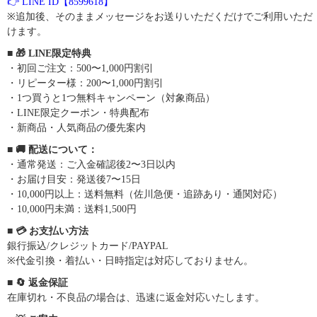
👉 LINE ID【8599618】
※追加後、そのままメッセージをお送りいただくだけでご利用いただ
けます。
■ 🎁 LINE限定特典
・初回ご注文：500〜1,000円割引
・リピーター様：200〜1,000円割引
・1つ買うと1つ無料キャンペーン（対象商品）
・LINE限定クーポン・特典配布
・新商品・人気商品の優先案内
■ 🚚 配送について：
・通常発送：ご入金確認後2〜3日以内
・お届け目安：発送後7〜15日
・10,000円以上：送料無料（佐川急便・追跡あり・通関対応）
・10,000円未満：送料1,500円
■ 💳 お支払い方法
銀行振込/クレジットカード/PAYPAL
※代金引換・着払い・日時指定は対応しておりません。
■ 🔄 返金保証
在庫切れ・不良品の場合は、迅速に返金対応いたします。