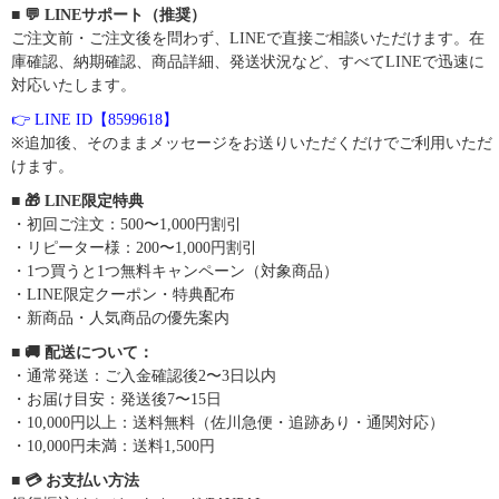
■ 💬 LINEサポート（推奨）
ご注文前・ご注文後を問わず、LINEで直接ご相談いただけます。在
庫確認、納期確認、商品詳細、発送状況など、すべてLINEで迅速に
対応いたします。
👉 LINE ID【8599618】
※追加後、そのままメッセージをお送りいただくだけでご利用いただ
けます。
■ 🎁 LINE限定特典
・初回ご注文：500〜1,000円割引
・リピーター様：200〜1,000円割引
・1つ買うと1つ無料キャンペーン（対象商品）
・LINE限定クーポン・特典配布
・新商品・人気商品の優先案内
■ 🚚 配送について：
・通常発送：ご入金確認後2〜3日以内
・お届け目安：発送後7〜15日
・10,000円以上：送料無料（佐川急便・追跡あり・通関対応）
・10,000円未満：送料1,500円
■ 💳 お支払い方法