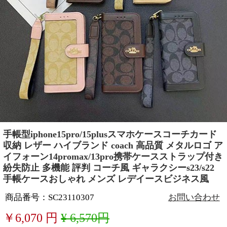
手帳型iphone15pro/15plusスマホケースコーチカード
収納 レザー ハイブランド coach 高品質 メタルロゴ ア
イフォーン14promax/13pro携帯ケースストラップ付き
紛失防止 多機能 評判 コーチ風 ギャラクシーs23/s22
手帳ケースおしゃれ メンズ レデイースビジネス風
商品番号：SC23110307
お問い合わせ
￥
6,070
円
¥ 6,570円