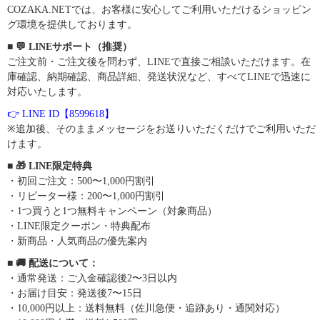
COZAKA.NETでは、お客様に安心してご利用いただけるショッピン
グ環境を提供しております。
■ 💬 LINEサポート（推奨）
ご注文前・ご注文後を問わず、LINEで直接ご相談いただけます。在
庫確認、納期確認、商品詳細、発送状況など、すべてLINEで迅速に
対応いたします。
👉 LINE ID【8599618】
※追加後、そのままメッセージをお送りいただくだけでご利用いただ
けます。
■ 🎁 LINE限定特典
・初回ご注文：500〜1,000円割引
・リピーター様：200〜1,000円割引
・1つ買うと1つ無料キャンペーン（対象商品）
・LINE限定クーポン・特典配布
・新商品・人気商品の優先案内
■ 🚚 配送について：
・通常発送：ご入金確認後2〜3日以内
・お届け目安：発送後7〜15日
・10,000円以上：送料無料（佐川急便・追跡あり・通関対応）