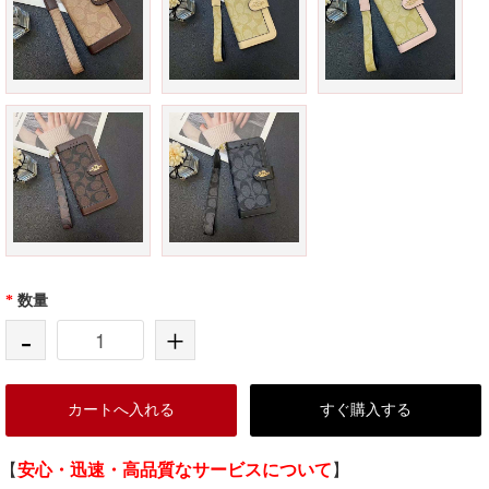
*
数量
-
+
カートへ入れる
すぐ購入する
【
安心・迅速・高品質なサービスについて
】