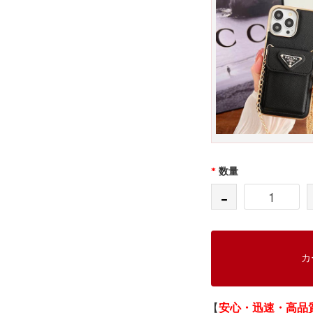
*
数量
-
カ
【
安心・迅速・高品