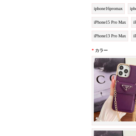
iphone16promax
iph
iPhone15 Pro Max
i
iPhone13 Pro Max
i
*
カラー