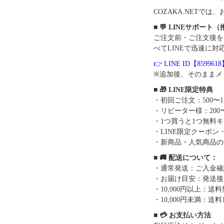
COZAKA.NET
■ 💬 LINEサポート
ご注文前・ご注文後を
べてLINEで迅速に対
👉 LINE ID【859961
※追加後、そのままメ
■ 🎁 LINE限定特典
・初回ご注文：500〜1
・リピーター様：200〜
・1つ買うと1つ無料
・LINE限定クーポン
・新商品・人気商品の
■ 🚚 配送について：
・通常発送：ご入金確
・お届け目安：発送後7
・10,000円以上：
・10,000円未満：送料1
■ 💳 お支払い方法