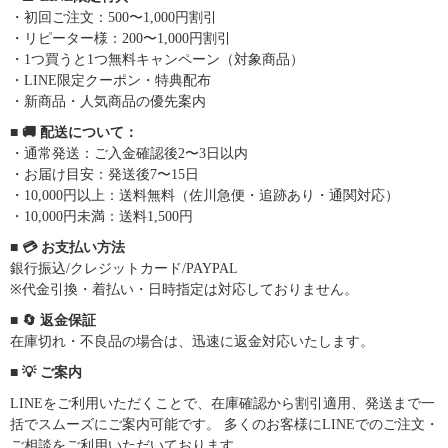
・初回ご注文：500〜1,000円割引
・リピーター様：200〜1,000円割引
・1つ買うと1つ無料キャンペーン（対象商品）
・LINE限定クーポン・特典配布
・新商品・人気商品の優先案内
■ 🚚 配送について：
・通常発送：ご入金確認後2〜3日以内
・お届け目安：発送後7〜15日
・10,000円以上：送料無料（佐川急便・追跡あり・通関対応）
・10,000円未満：送料1,500円
■ 💳 お支払い方法
銀行振込/クレジットカード/PAYPAL
※代金引換・着払い・日時指定は対応しておりません。
■ 🔄 返金保証
在庫切れ・不良品の場合は、迅速に返金対応いたします。
■ 💡 ご案内
LINEをご利用いただくことで、在庫確認から割引適用、発送まで一
括でスムーズにご案内可能です。 多くのお客様にLINEでのご注文・
ご相談をご利用いただいております。