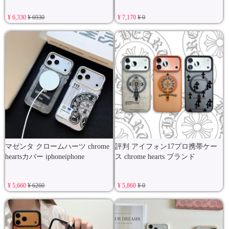
¥ 6,330
¥ 6930
¥ 7,170
¥ 0
マゼンタ クロームハーツ chrome
評判 アイフォン17プロ携帯ケー
heartsカバー iphoneiphone
ス chrome hearts ブランド
¥ 5,660
¥ 6260
¥ 5,860
¥ 0