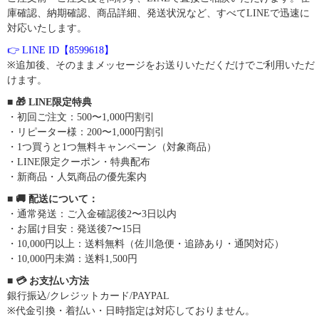
庫確認、納期確認、商品詳細、発送状況など、すべてLINEで迅速に
対応いたします。
👉 LINE ID【8599618】
※追加後、そのままメッセージをお送りいただくだけでご利用いただ
けます。
■ 🎁 LINE限定特典
・初回ご注文：500〜1,000円割引
・リピーター様：200〜1,000円割引
・1つ買うと1つ無料キャンペーン（対象商品）
・LINE限定クーポン・特典配布
・新商品・人気商品の優先案内
■ 🚚 配送について：
・通常発送：ご入金確認後2〜3日以内
・お届け目安：発送後7〜15日
・10,000円以上：送料無料（佐川急便・追跡あり・通関対応）
・10,000円未満：送料1,500円
■ 💳 お支払い方法
銀行振込/クレジットカード/PAYPAL
※代金引換・着払い・日時指定は対応しておりません。