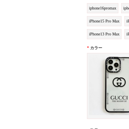
iphone16promax
iph
iPhone15 Pro Max
i
iPhone13 Pro Max
i
*
カラー