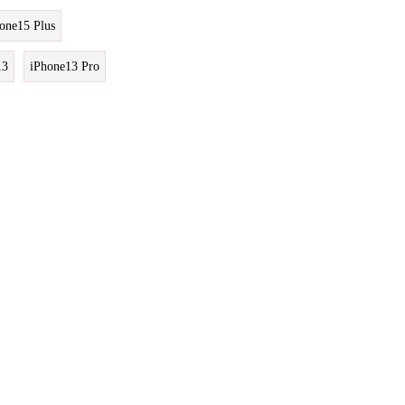
one15 Plus
13
iPhone13 Pro