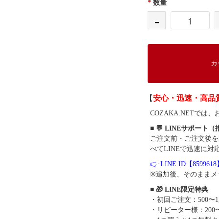
*
数量
-
カ
【
安心・迅速・高品
COZAKA.NET
■ 💬 LINEサポート
ご注文前・ご注文後を
べてLINEで迅速に対
👉 LINE ID【859961
※追加後、そのままメ
■ 🎁 LINE限定特典
・初回ご注文：500〜1
・リピーター様：200〜