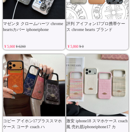
マゼンタ クロームハーツ chrome
評判 アイフォン17プロ携帯ケー
heartsカバー iphoneiphone
ス chrome hearts ブランド
¥ 5,660
¥ 6260
¥ 5,860
¥ 0
コピー アイホン17プラススマホ
激安 iphone18 スマホケース coach
ケース コーチ coach ハ
風 売れ筋iphoneiphone17 カ