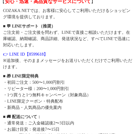
【
安心・迅速・高品質なサービスについて
】
COZAKA.NETでは、お客様に安心してご利用いただけるショッピン
グ環境を提供しております。
■ 💬 LINEサポート（推奨）
ご注文前・ご注文後を問わず、LINEで直接ご相談いただけます。在
庫確認、納期確認、商品詳細、発送状況など、すべてLINEで迅速に
対応いたします。
👉 LINE ID【8599618】
※追加後、そのままメッセージをお送りいただくだけでご利用いただ
けます。
■ 🎁 LINE限定特典
・初回ご注文：500〜1,000円割引
・リピーター様：200〜1,000円割引
・1つ買うと1つ無料キャンペーン（対象商品）
・LINE限定クーポン・特典配布
・新商品・人気商品の優先案内
■ 🚚 配送について：
・通常発送：ご入金確認後2〜3日以内
・お届け目安：発送後7〜15日