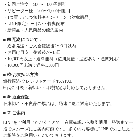
・初回ご注文：500〜1,000円割引
・リピーター様：200〜1,000円割引
・1つ買うと1つ無料キャンペーン（対象商品）
・LINE限定クーポン・特典配布
・新商品・人気商品の優先案内
■ 🚚 配送について：
・通常発送：ご入金確認後2〜3日以内
・お届け目安：発送後7〜15日
・10,000円以上：送料無料（佐川急便・追跡あり・通関対応）
・10,000円未満：送料1,500円
■ 💳 お支払い方法
銀行振込/クレジットカード/PAYPAL
※代金引換・着払い・日時指定は対応しておりません。
■ 🔄 返金保証
在庫切れ・不良品の場合は、迅速に返金対応いたします。
■ 💡 ご案内
LINEをご利用いただくことで、在庫確認から割引適用、発送まで一
括でスムーズにご案内可能です。 多くのお客様にLINEでのご注文・
ご相談をご利用いただいております。