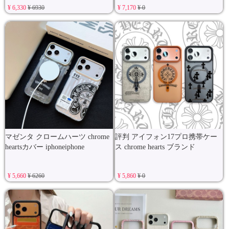
¥ 6,330
¥ 6930
¥ 7,170
¥ 0
マゼンタ クロームハーツ chrome
評判 アイフォン17プロ携帯ケー
heartsカバー iphoneiphone
ス chrome hearts ブランド
¥ 5,660
¥ 6260
¥ 5,860
¥ 0