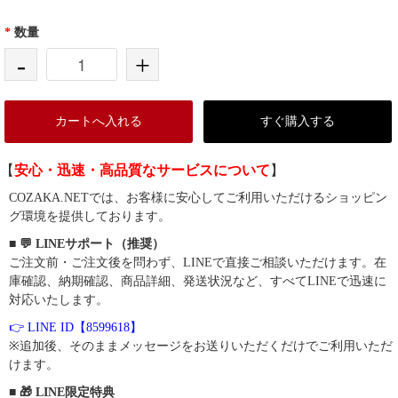
*
数量
-
+
カートへ入れる
すぐ購入する
【
安心・迅速・高品質なサービスについて
】
COZAKA.NETでは、お客様に安心してご利用いただけるショッピン
グ環境を提供しております。
■ 💬 LINEサポート（推奨）
ご注文前・ご注文後を問わず、LINEで直接ご相談いただけます。在
庫確認、納期確認、商品詳細、発送状況など、すべてLINEで迅速に
対応いたします。
👉 LINE ID【8599618】
※追加後、そのままメッセージをお送りいただくだけでご利用いただ
けます。
■ 🎁 LINE限定特典