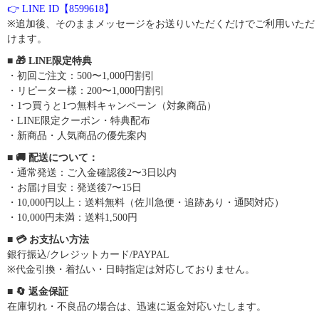
👉 LINE ID【8599618】
※追加後、そのままメッセージをお送りいただくだけでご利用いただ
けます。
■ 🎁 LINE限定特典
・初回ご注文：500〜1,000円割引
・リピーター様：200〜1,000円割引
・1つ買うと1つ無料キャンペーン（対象商品）
・LINE限定クーポン・特典配布
・新商品・人気商品の優先案内
■ 🚚 配送について：
・通常発送：ご入金確認後2〜3日以内
・お届け目安：発送後7〜15日
・10,000円以上：送料無料（佐川急便・追跡あり・通関対応）
・10,000円未満：送料1,500円
■ 💳 お支払い方法
銀行振込/クレジットカード/PAYPAL
※代金引換・着払い・日時指定は対応しておりません。
■ 🔄 返金保証
在庫切れ・不良品の場合は、迅速に返金対応いたします。