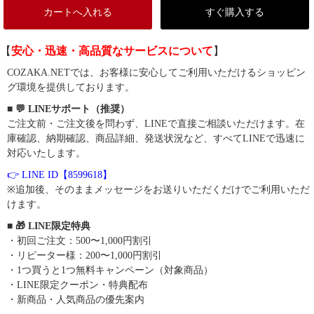
カートへ入れる
すぐ購入する
【
安心・迅速・高品質なサービスについて
】
COZAKA.NETでは、お客様に安心してご利用いただけるショッピン
グ環境を提供しております。
■ 💬 LINEサポート（推奨）
ご注文前・ご注文後を問わず、LINEで直接ご相談いただけます。在
庫確認、納期確認、商品詳細、発送状況など、すべてLINEで迅速に
対応いたします。
👉 LINE ID【8599618】
※追加後、そのままメッセージをお送りいただくだけでご利用いただ
けます。
■ 🎁 LINE限定特典
・初回ご注文：500〜1,000円割引
・リピーター様：200〜1,000円割引
・1つ買うと1つ無料キャンペーン（対象商品）
・LINE限定クーポン・特典配布
・新商品・人気商品の優先案内