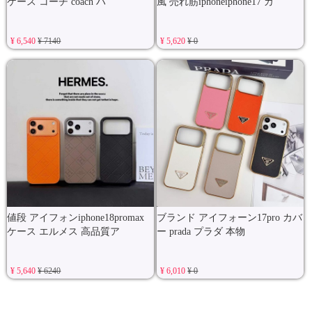
ケース コーチ coach ハ
風 売れ筋iphoneiphone17 カ
¥ 6,540
¥ 7140
¥ 5,620
¥ 0
値段 アイフォンiphone18promax
ブランド アイフォーン17pro カバ
ケース エルメス 高品質ア
ー prada プラダ 本物
¥ 5,640
¥ 6240
¥ 6,010
¥ 0